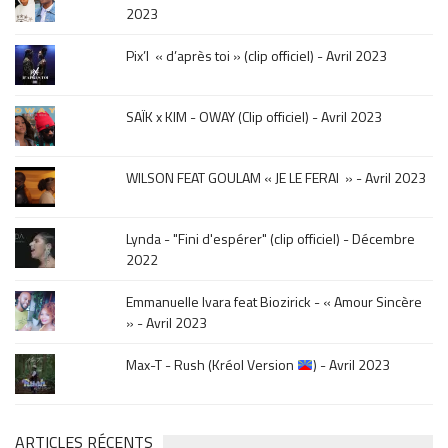
click
2023
sur
le
Pix’l « d’après toi » (clip officiel) - Avril 2023
mois
de
la
SAÏK x KIM - OWAY (Clip officiel) - Avril 2023
sortie
.
WILSON FEAT GOULAM « JE LE FERAI » - Avril 2023
Lynda - "Fini d'espérer" (clip officiel) - Décembre
2022
Emmanuelle Ivara feat Biozirick - « Amour Sincère
» - Avril 2023
Max-T - Rush (Kréol Version
) - Avril 2023
ARTICLES RÉCENTS