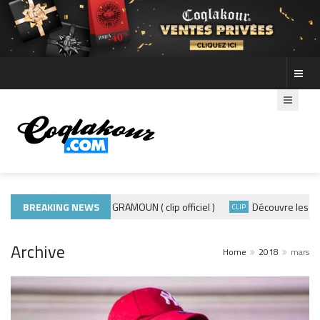
BREAKING NEWS
ADE440 – GRAMOUN ( clip officiel )
Découvre les photos de
QUE 974
CLIP
Archive
Home
2018
mars