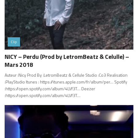
Clip
NICY – Perdu (Prod by LetromBeatz & Celulle) –
Mars 2018
Auteur :Nicy Prod By :LetromBeatz & Cellule Studio :Co3 Realisation
:PlayStudio Itunes : https://itunes.apple.com/fr/album/per… Spotify
:https://open.spotify.com/album/4LVf3T… Deezer
:https://open.spotify.com/album/4LVf3T…