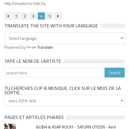
http://smarturl.it/3dtc2q
1
2
3
4
5
TRANSLATE THE SITE WITH YOUR LANGUAGE
Powered by
Translate
TAPE LE NOM DE L’ARTISTE
TU CHERCHES CLIP & MUSIQUE, CLICK SUR LE MOIS DE LA
SORTIE .
Tu
cherches
clip
&
PAGES ET ARTICLES PHARES
musique,
BU$HI & ASAP ROCKY - SATURN CITIZEN - Avril