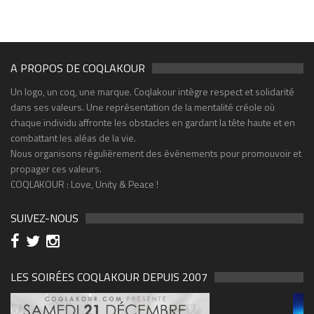
A PROPOS DE COQLAKOUR
Un logo, un coq, une marque. Coqlakour intègre respect et solidarité
dans ses valeurs. Une représentation de la mentalité créole où
chaque individu affronte les obstacles en gardant la tête haute et en
combattant les aléas de la vie.
Nous organisons régulièrement des événements pour promouvoir et
propager ces valeurs.
COQLAKOUR : Love, Unity & Peace !
SUIVEZ-NOUS
LES SOIRÉES COQLAKOUR DEPUIS 2007