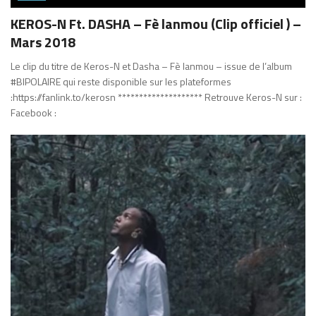
KEROS-N Ft. DASHA – Fè lanmou (Clip officiel ) –
Mars 2018
Le clip du titre de Keros-N et Dasha – Fè lanmou – issue de l’album
#BIPOLAIRE qui reste disponible sur les plateformes
:https://fanlink.to/kerosn ******************** Retrouve Keros-N sur :
Facebook :