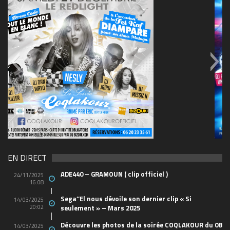
69570155_10157394548208150_465733263449653
(1)
EN DIRECT
ADE440 – GRAMOUN ( clip officiel )
24/11/2025
16:08
Sega’’El nous dévoile son dernier clip « Si
14/03/2025
20:02
seulement » – Mars 2025
Découvre les photos de la soirée COQLAKOUR du 08
14/03/2025