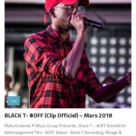
Clip
BLACK T- #OFF (Clip Officiel) – Mars 2018
Mafia Endemik © Music Group Présente : Black-T – #OFF Bientôt En
téléchargement Titre : #OFF Auteur : Black-T Recording, Mixage &