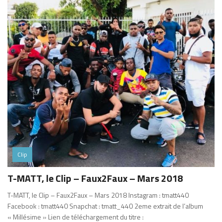
Clip
T-MATT, le Clip – Faux2Faux – Mars 2018
T-MATT, le Clip – Faux2Faux – Mars 2018 Instagram : tmatt440
Facebook : tmatt440 Snapchat : tmatt_440 2eme extrait de l’album
« Millésime » Lien de téléchargement du titre :