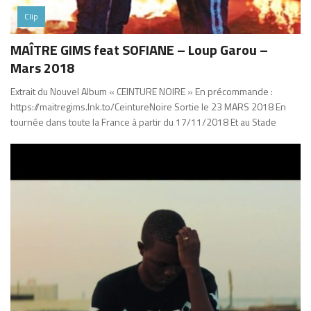
Clip
MAÎTRE GIMS feat SOFIANE – Loup Garou –
Mars 2018
Extrait du Nouvel Album « CEINTURE NOIRE » En précommande :
https://maitregims.lnk.to/CeintureNoire Sortie le 23 MARS 2018 En
tournée dans toute la France à partir du 17/11/2018 Et au Stade