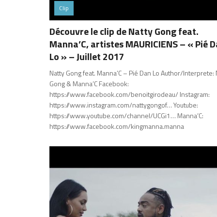
Clip
Découvre le clip de Natty Gong feat.
Manna’C, artistes MAURICIENS – « Pié 
Lo » – Juillet 2017
Natty Gong feat. Manna’C – Pié Dan Lo Author/Interprete: 
Gong & Manna’C Facebook:
https://www.facebook.com/benoitgirodeau/ Instagram:
https://www.instagram.com/nattygongof… Youtube:
https://www.youtube.com/channel/UCGi1… Manna’C:
https://www.facebook.com/kingmanna.manna