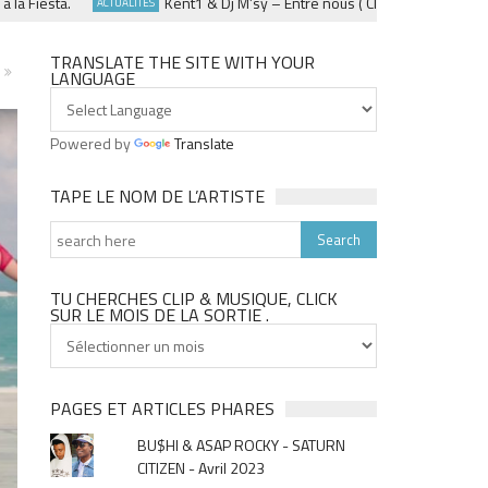
sta.
Kent1 & Dj M’sy – Entre nous ( Clip officiel ) – Fevrier 20
ACTUALITÉS
TRANSLATE THE SITE WITH YOUR
LANGUAGE
Powered by
Translate
TAPE LE NOM DE L’ARTISTE
TU CHERCHES CLIP & MUSIQUE, CLICK
SUR LE MOIS DE LA SORTIE .
Tu
cherches
clip
&
PAGES ET ARTICLES PHARES
musique,
BU$HI & ASAP ROCKY - SATURN
click
CITIZEN - Avril 2023
sur