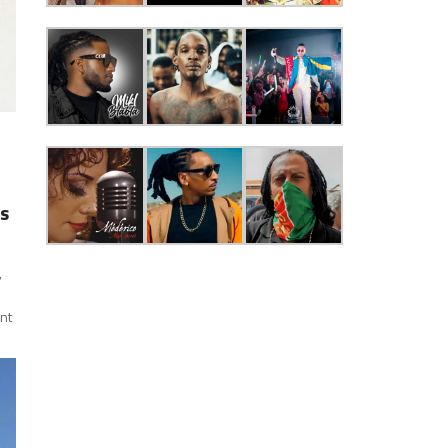
1
s
,
nt