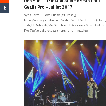
Deh Suh – REMIX Alkaline x Sean Paul –
Gyalis Pro – Juillet 2017
Vybz Kartel – Love Pussy (ft Curtisay)
https://www.youtube.com/watch?v=mE6zoLq999Q Charly
– Right Deh Suh/Me Get Through Alkaline x Sean Paul – G
Pro (Refix) bakersteez x konshens – imagine