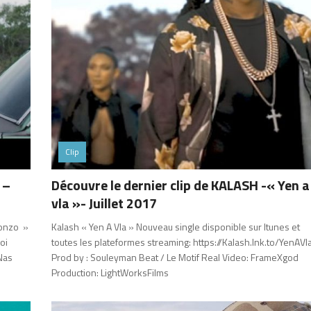
Clip
 –
Découvre le dernier clip de KALASH -« Yen a
vla »- Juillet 2017
lonzo »
Kalash « Yen A Vla » Nouveau single disponible sur Itunes et
oi
toutes les plateformes streaming: https://Kalash.lnk.to/YenAVl
 Nas
Prod by : Souleyman Beat / Le Motif Real Video: FrameXgod
Production: LightWorksFilms