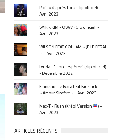
le
Pix’l « d’après toi » (clip officiel) -
mois
Avril 2023
de
la
SAÏK x KIM - OWAY (Clip officiel) -
sortie
Avril 2023
.
WILSON FEAT GOULAM « JE LE FERAI
» - Avril 2023
Lynda - "Fini d'espérer" (clip officiel)
- Décembre 2022
Emmanuelle Ivara feat Biozirick -
« Amour Sincère » - Avril 2023
Max-T - Rush (Kréol Version
) -
Avril 2023
ARTICLES RÉCENTS