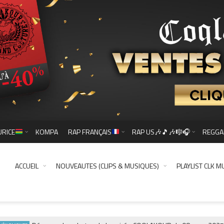
URICE
KOMPA
RAP FRANÇAIS
RAP US🎶🎵🎶🎼🎧
REGGA
ACCUEIL
NOUVEAUTES (CLIPS & MUSIQUES)
PLAYLIST CLK M