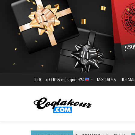
CLIC –> CLIP & musique 974
MIX-TAPES
ILE MA