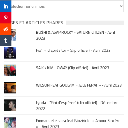
Tu
cherches
clip
&
PAGES ET ARTICLES PHARES
musique,
BU$HI & ASAP ROCKY - SATURN CITIZEN - Avril
click
2023
sur
le
Pix’l « d’après toi » (clip officiel) - Avril 2023
mois
de
la
SAÏK x KIM - OWAY (Clip officiel) - Avril 2023
sortie
.
WILSON FEAT GOULAM « JE LE FERAI » - Avril 2023
Lynda - "Fini d'espérer" (clip officiel) - Décembre
2022
Emmanuelle Ivara feat Biozirick - « Amour Sincère
» - Avril 2023