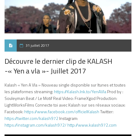
31 juillet 2017
Découvre le dernier clip de KALASH
-« Yen a vla »- Juillet 2017
Kalash « Yen A Vla » Nouveau single disponible sur Itunes et toutes
les plateformes streaming:
https://Kalash.lnk.to/YenAVla
Prod by :
Souleyman Beat / Le Motif Real Video: FrameXgod Production:
LightWorksFilms Connecte toi avec Kalash sur ses réseaux sociaux:
Facebook:
https://www.facebook.com/officielKalash
Twitter:
https://twitter.com/kalash972
Instagram:
https://instagram.com/kalash972/
http://www.kalash972.com