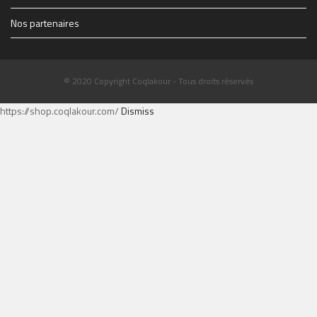
Nos partenaires
© 2020 Copyright Coqlakour - Tous droits réservés
https://shop.coqlakour.com/
Dismiss