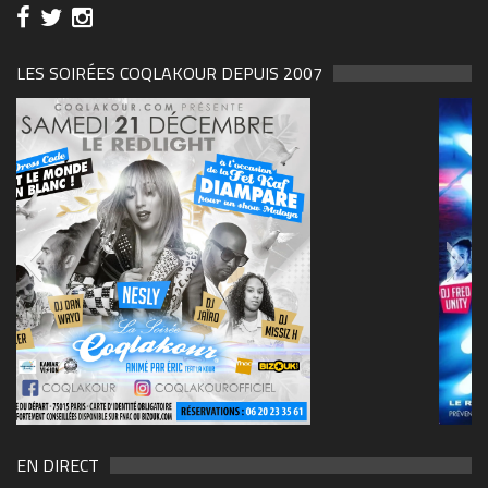
LES SOIRÉES COQLAKOUR DEPUIS 2007
69570155_10157394548208150_465733263449653
(1)
EN DIRECT