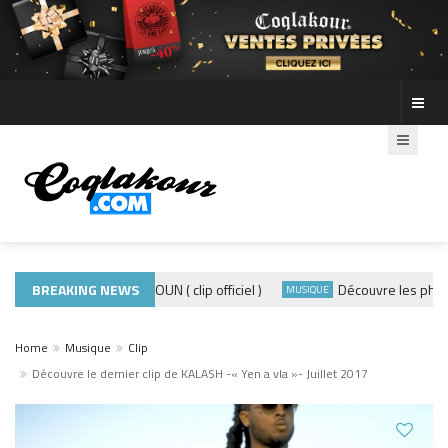
ADE440 – GRAMOUN ( clip officiel )
BREAKING NEWS
Découvre les photos d
CLIP
MUSIQUE
Home
Musique
Clip
Découvre le dernier clip de KALASH -« Yen a vla »- Juillet 2017