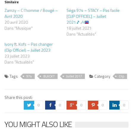
Similaire
Zamzy – C l’homme / Bougé –
Séga 974 – STACY – Pas facile
Avril 2020
[CLIP OFFICIEL] – Juillet
20 avril 2020
2021
🎵
🎶
Dans "Musique"
18 juillet 2021
Dans "Actualités"
Ivory ft. Kofs – Pas changer
(Clip Officiel) – Juillet 2023
23 juillet 2023
Dans "Actualités"
Tags
Category
974
BLACK T
Juillet 2017
Clip
Share this post:
0
0
0
0
0
a
b
c
d
j
YOU MIGHT ALSO LIKE