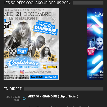
LES SOIRÉES COQLAKOUR DEPUIS 2007
69570155_10157394548208150_465733263449653
(1)
EN DIRECT
ADE440 – GRAMOUN ( clip officiel )
24/11/2025
16:08