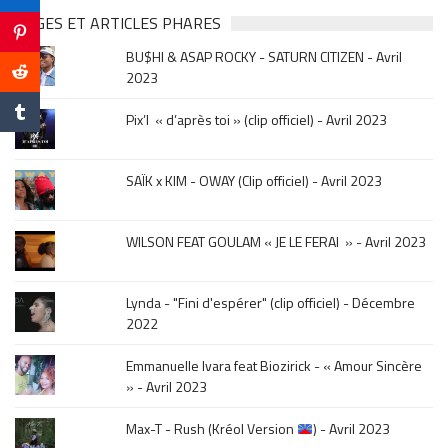
&
PAGES ET ARTICLES PHARES
musique,
BU$HI & ASAP ROCKY - SATURN CITIZEN - Avril
click
2023
sur
le
Pix’l « d’après toi » (clip officiel) - Avril 2023
mois
de
la
SAÏK x KIM - OWAY (Clip officiel) - Avril 2023
sortie
.
WILSON FEAT GOULAM « JE LE FERAI » - Avril 2023
Lynda - "Fini d'espérer" (clip officiel) - Décembre
2022
Emmanuelle Ivara feat Biozirick - « Amour Sincère
» - Avril 2023
Max-T - Rush (Kréol Version
) - Avril 2023