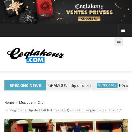
BREAKING NEWS
ADE440 – GRAMOUN ( clip officiel )
Découvre le
MUSIQUE 974
MUSIQUE 974
Home
Musique
Clip
Regarde le clip de BLACK-T (feat ASH) -« Sa bouge pas » – Juillet 2017