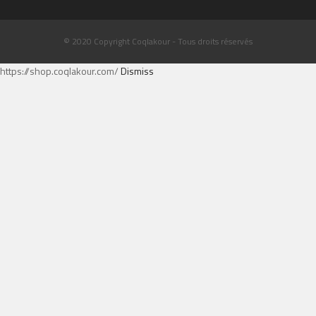
© 2020 Copyright Coqlakour - Tous droits réservés
https://shop.coqlakour.com/
Dismiss