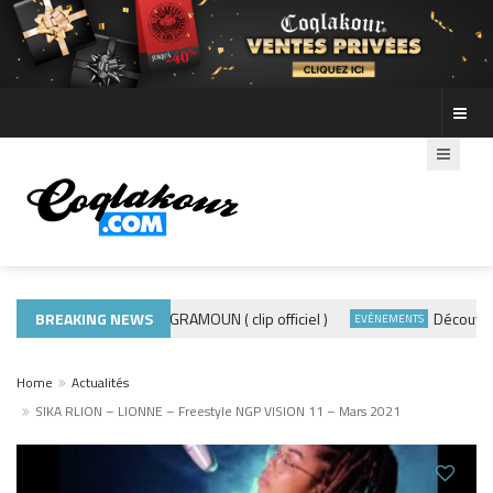
BREAKING NEWS
ADE440 – GRAMOUN ( clip officiel )
Découvre les 
USIQUE 974
EVÈNEMENTS
Home
Actualités
SIKA RLION – LIONNE – Freestyle NGP VISION 11 – Mars 2021