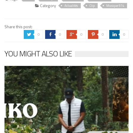
Category
Actualités
Clip
Musique 974
Share this post:
0
0
0
0
0
a
b
c
d
j
YOU MIGHT ALSO LIKE