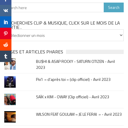
TU CHERCHES CLIP & MUSIQUE, CLICK SUR LE MOIS DE LA
SORTIE .
Tu
cherches
clip
&
PAGES ET ARTICLES PHARES
musique,
BU$HI & ASAP ROCKY - SATURN CITIZEN - Avril
click
2023
sur
le
Pix’l « d’après toi » (clip officiel) - Avril 2023
mois
de
la
SAÏK x KIM - OWAY (Clip officiel) - Avril 2023
sortie
.
WILSON FEAT GOULAM « JE LE FERAI » - Avril 2023