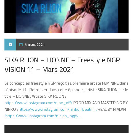
4 mars 2021
SIKA RLION – LIONNE – Freestyle NGP
VISION 11 – Mars 2021
Le concept les freestyle NGP reçoit sa première artiste FÉMININE dans
l’épisode 11 . Retrouver dans cette épisode l’artiste SIKA RLION sur le
titre – LIONNE . Artiste SIKA RLION :
https://www.instagram.com/rlion_off/
​ PROD MIX AND MASTERING BY
NINKO :
https://www.instagram.com/ninko_beatm…
​ RÉAL BY NIALAN
:
https://www.instagram.com/nialan_ngpv…