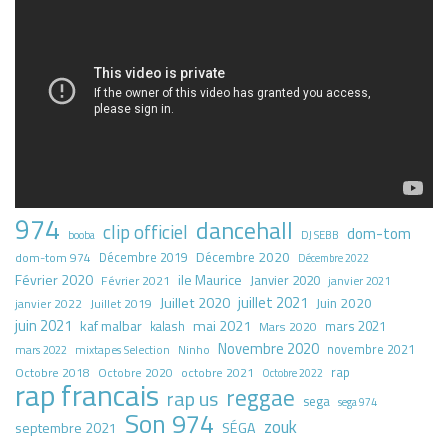
974
dancehall
clip officiel
dom-tom
booba
DJ SEBB
Décembre 2020
dom-tom 974
Décembre 2019
Décembre 2022
Février 2020
ile Maurice
Janvier 2020
Février 2021
janvier 2021
juillet 2021
Juillet 2020
Juin 2020
Juillet 2019
janvier 2022
juin 2021
kaf malbar
mai 2021
mars 2021
kalash
Mars 2020
Novembre 2020
novembre 2021
mars 2022
mixtapes Selection
Ninho
rap
Octobre 2018
octobre 2021
Octobre 2020
Octobre 2022
rap francais
reggae
rap us
sega
sega 974
Son 974
zouk
septembre 2021
SÉGA