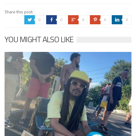
Share this post:
0
0
0
0
0
a
b
c
d
j
YOU MIGHT ALSO LIKE