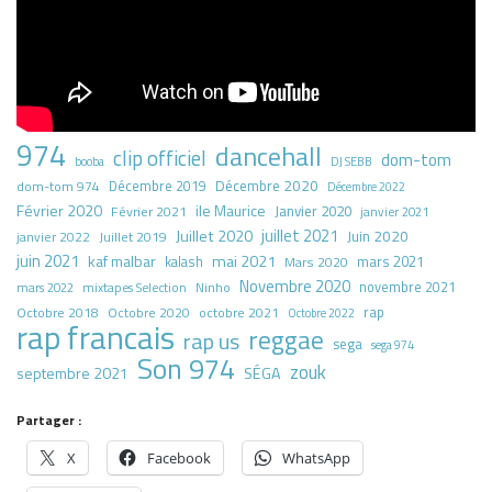
974
dancehall
clip officiel
dom-tom
booba
DJ SEBB
Décembre 2020
dom-tom 974
Décembre 2019
Décembre 2022
Février 2020
ile Maurice
Janvier 2020
Février 2021
janvier 2021
juillet 2021
Juillet 2020
Juin 2020
Juillet 2019
janvier 2022
juin 2021
kaf malbar
mai 2021
mars 2021
kalash
Mars 2020
Novembre 2020
novembre 2021
mars 2022
mixtapes Selection
Ninho
rap
Octobre 2018
octobre 2021
Octobre 2020
Octobre 2022
rap francais
reggae
rap us
sega
sega 974
Son 974
zouk
septembre 2021
SÉGA
Partager :
X
Facebook
WhatsApp