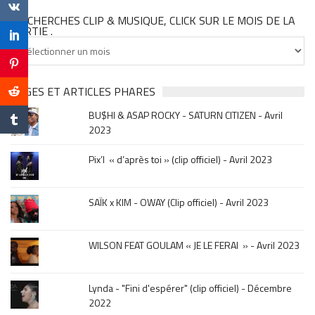
TU CHERCHES CLIP & MUSIQUE, CLICK SUR LE MOIS DE LA
SORTIE .
Tu
cherches
clip
&
PAGES ET ARTICLES PHARES
musique,
BU$HI & ASAP ROCKY - SATURN CITIZEN - Avril
click
2023
sur
le
Pix’l « d’après toi » (clip officiel) - Avril 2023
mois
de
la
SAÏK x KIM - OWAY (Clip officiel) - Avril 2023
sortie
.
WILSON FEAT GOULAM « JE LE FERAI » - Avril 2023
Lynda - "Fini d'espérer" (clip officiel) - Décembre
2022