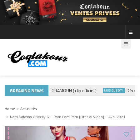
BREAKING NEWS
ADE440 – GRAMOUN ( clip officiel )
Découvre le
MUSIQUE 974
MUSIQUE 974
Home
Actualités
Natti Natasha x Becky G – Ram Pam Pam [Official Video] – Avril 2021