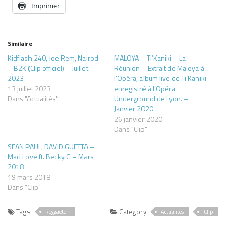
Imprimer
Similaire
Kidflash 240, Joe Rem, Nairod
MALOYA – Ti’Kaniki – La
– B2K (Clip officiel) – Juillet
Réunion – Extrait de Maloya à
2023
l’Opéra, album live de Ti’Kaniki
13 juillet 2023
enregistré à l’Opéra
Dans "Actualités"
Underground de Lyon. –
Janvier 2020
26 janvier 2020
Dans "Clip"
SEAN PAUL, DAVID GUETTA –
Mad Love ft. Becky G – Mars
2018
19 mars 2018
Dans "Clip"
Tags
Category
Reggaeton
Actualités
Clip