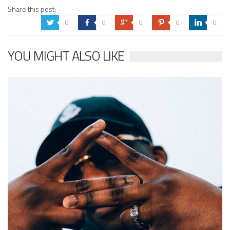
Share this post:
0
0
0
0
0
a
b
c
d
j
YOU MIGHT ALSO LIKE