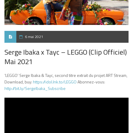
6 mai 2021
Serge Ibaka x Tayc – LEGGO (Clip Officiel)
Mai 2021
‘LEGGO’ Serge Ibaka & Tayc​, second titre extrait du projet ART Stream,
Download, buy:
https://idol.lnk.to/LEGGO
​ Abonnez-vous:
http://bit.ly/SergeIbaka_Subscribe