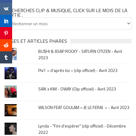
TU CHERCHES CLIP & MUSIQUE, CLICK SUR LE MOIS DE LA
SORTIE .
Tu
cherches
clip
&
PAGES ET ARTICLES PHARES
musique,
BU$HI & ASAP ROCKY - SATURN CITIZEN - Avril
click
2023
sur
le
Pix’l « d’après toi » (clip officiel) - Avril 2023
mois
de
la
SAÏK x KIM - OWAY (Clip officiel) - Avril 2023
sortie
.
WILSON FEAT GOULAM « JE LE FERAI » - Avril 2023
Lynda - "Fini d'espérer" (clip officiel) - Décembre
2022