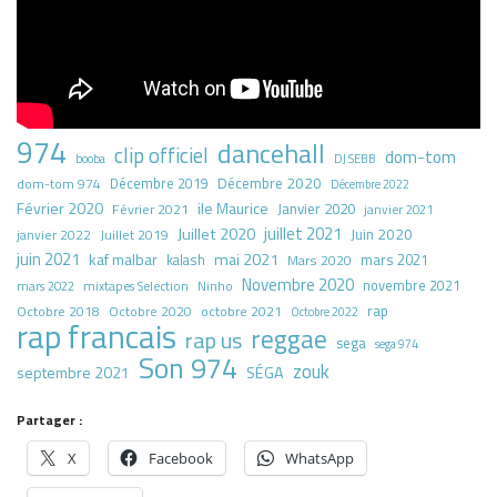
974
dancehall
clip officiel
dom-tom
booba
DJ SEBB
Décembre 2020
dom-tom 974
Décembre 2019
Décembre 2022
Février 2020
ile Maurice
Janvier 2020
Février 2021
janvier 2021
juillet 2021
Juillet 2020
Juin 2020
Juillet 2019
janvier 2022
juin 2021
kaf malbar
mai 2021
mars 2021
kalash
Mars 2020
Novembre 2020
novembre 2021
mars 2022
mixtapes Selection
Ninho
rap
Octobre 2018
octobre 2021
Octobre 2020
Octobre 2022
rap francais
reggae
rap us
sega
sega 974
Son 974
zouk
septembre 2021
SÉGA
Partager :
X
Facebook
WhatsApp