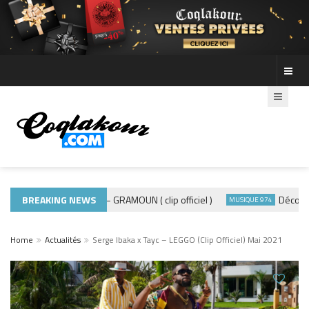
BREAKING NEWS
ADE440 – GRAMOUN ( clip officiel )
Découvre le
MUSIQUE 974
MUSIQUE 974
Home
Actualités
Serge Ibaka x Tayc – LEGGO (Clip Officiel) Mai 2021