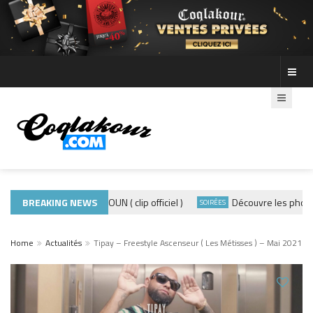
ADE440 – GRAMOUN ( clip officiel )
BREAKING NEWS
Découvre les photos de 
CLIP
SOIRÉES
Home
Actualités
Tipay – Freestyle Ascenseur ( Les Métisses ) – Mai 2021