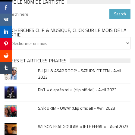
TAPE LE NOM DE L’ARTISTE
TU CHERCHES CLIP & MUSIQUE, CLICK SUR LE MOIS DE LA
SORTIE .
Tu
cherches
clip
&
PAGES ET ARTICLES PHARES
musique,
BU$HI & ASAP ROCKY - SATURN CITIZEN - Avril
click
2023
sur
le
Pix’l « d’après toi » (clip officiel) - Avril 2023
mois
de
la
SAÏK x KIM - OWAY (Clip officiel) - Avril 2023
sortie
.
WILSON FEAT GOULAM « JE LE FERAI » - Avril 2023