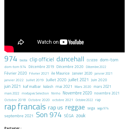
974
dancehall
clip officiel
dom-tom
booba
DJ SEBB
Décembre 2020
dom-tom 974
Décembre 2019
Décembre 2022
Février 2020
ile Maurice
Janvier 2020
Février 2021
janvier 2021
juillet 2021
Juillet 2020
Juin 2020
Juillet 2019
janvier 2022
juin 2021
kaf malbar
mai 2021
mars 2021
kalash
Mars 2020
Novembre 2020
novembre 2021
mars 2022
mixtapes Selection
Ninho
rap
Octobre 2018
octobre 2021
Octobre 2020
Octobre 2022
rap francais
reggae
rap us
sega
sega 974
Son 974
zouk
septembre 2021
SÉGA
Partager :