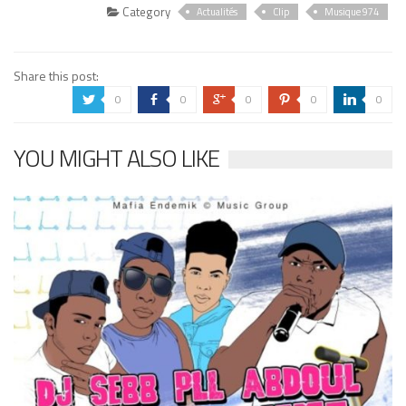
Category
Actualités
Clip
Musique 974
Share this post:
0
0
0
0
0
a
b
c
d
j
YOU MIGHT ALSO LIKE