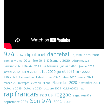
974
dancehall
clip officiel
dom-tom
booba
DJ SEBB
Décembre 2020
dom-tom 974
Décembre 2019
Décembre 2022
Février 2020
ile Maurice
Janvier 2020
Février 2021
janvier 2021
juillet 2021
Juillet 2020
Juin 2020
Juillet 2019
janvier 2022
juin 2021
kaf malbar
mai 2021
mars 2021
kalash
Mars 2020
Novembre 2020
novembre 2021
mars 2022
mixtapes Selection
Ninho
rap
Octobre 2018
octobre 2021
Octobre 2020
Octobre 2022
rap francais
reggae
rap us
sega
sega 974
Son 974
zouk
septembre 2021
SÉGA