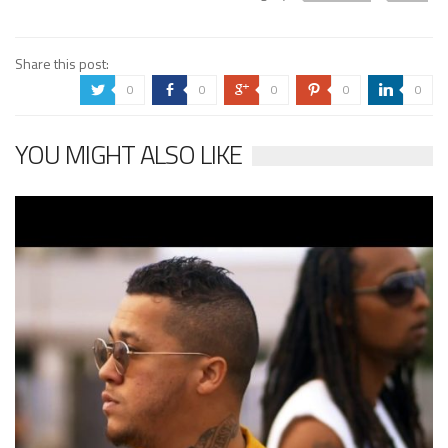
Share this post:
0
0
0
0
0
a
b
c
d
j
YOU MIGHT ALSO LIKE