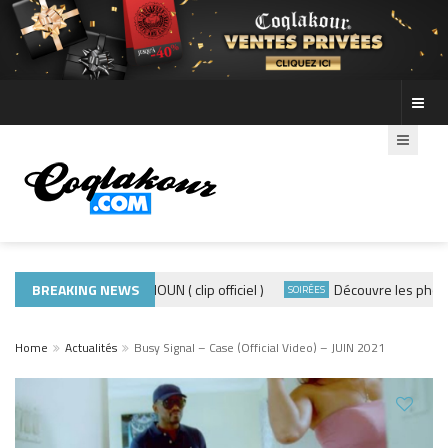
ADE440 – GRAMOUN ( clip officiel )
BREAKING NEWS
Découvre les photos de
CLIP
SOIRÉES
Home
Actualités
Busy Signal – Case (Official Video) – JUIN 2021