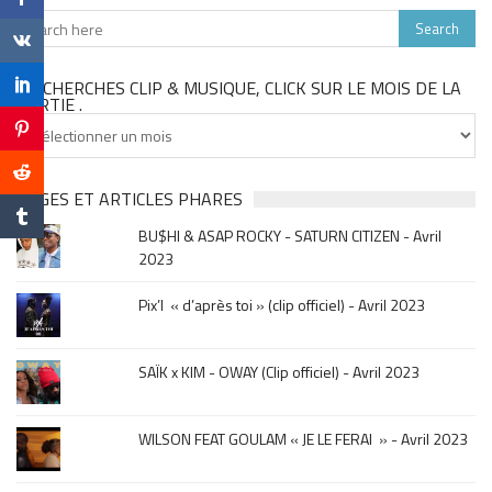
TU CHERCHES CLIP & MUSIQUE, CLICK SUR LE MOIS DE LA
SORTIE .
Tu
cherches
clip
&
PAGES ET ARTICLES PHARES
musique,
BU$HI & ASAP ROCKY - SATURN CITIZEN - Avril
click
2023
sur
le
Pix’l « d’après toi » (clip officiel) - Avril 2023
mois
de
la
SAÏK x KIM - OWAY (Clip officiel) - Avril 2023
sortie
.
WILSON FEAT GOULAM « JE LE FERAI » - Avril 2023