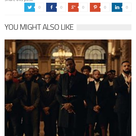
0
0
0
0
0
a
b
c
d
j
YOU MIGHT ALSO LIKE