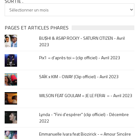
SORTIE .
Tu
cherches
clip
&
PAGES ET ARTICLES PHARES
musique,
BU$HI & ASAP ROCKY - SATURN CITIZEN - Avril
click
2023
sur
le
Pix’l « d’après toi » (clip officiel) - Avril 2023
mois
de
la
SAÏK x KIM - OWAY (Clip officiel) - Avril 2023
sortie
.
WILSON FEAT GOULAM « JE LE FERAI » - Avril 2023
Lynda - "Fini d'espérer" (clip officiel) - Décembre
2022
Emmanuelle Ivara feat Biozirick - « Amour Sincère