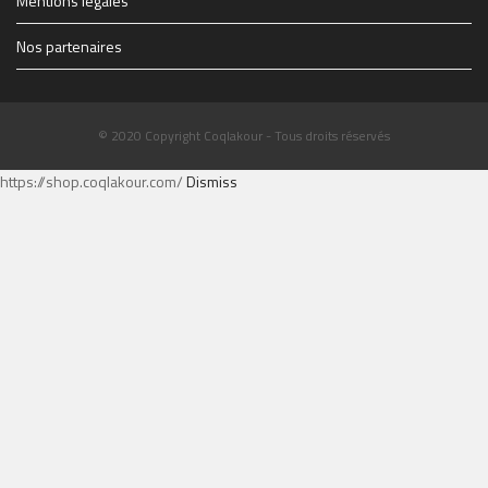
Mentions légales
Nos partenaires
© 2020 Copyright Coqlakour - Tous droits réservés
https://shop.coqlakour.com/
Dismiss