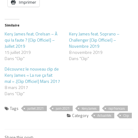
Imprimer
Similaire
Kery James feat. Orelsan – À
Kery James feat. Soprano –
qui la faute ? [Clip Officiel] –
Challenger [Clip Officiel] –
Juillet 2019
Novembre 2019
15 juillet 2019
8 novembre 2019
Dans "Clip"
Dans "Clip"
Découvrez le nouveau clip de
Kery James « La rue ça fait
mal » .[Clip Officiel] Mars 2017
8 mars 2017
Dans "Clip"
Tags
juillet 2021
juin 2021
Kery James
rap francais
Category
Actualités
Clip
Share this post: