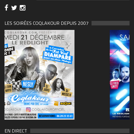
LES SOIRÉES COQLAKOUR DEPUIS 2007
69570155_10157394548208150_465733263449653
(1)
EN DIRECT