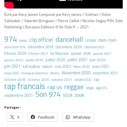
Écrit par Kery James Composé par Kery James / Sokhan / Victor
Sabbatier / Valentin Bringuier / Pierre Caillot / Nicolas Seguy ©94 Side
Publishing / Because Editions ℗ 94 Side P. – 2021
974
dancehall
clip officiel
dom-tom
booba
DJ SEBB
Décembre 2020
dom-tom 974
Décembre 2019
Décembre 2022
Février 2020
ile Maurice
Janvier 2020
Février 2021
janvier 2021
juillet 2021
Juillet 2020
Juin 2020
Juillet 2019
janvier 2022
juin 2021
kaf malbar
mai 2021
mars 2021
kalash
Mars 2020
Novembre 2020
novembre 2021
mars 2022
mixtapes Selection
Ninho
rap
Octobre 2018
octobre 2021
Octobre 2020
Octobre 2022
rap francais
reggae
rap us
sega
sega 974
Son 974
zouk
septembre 2021
SÉGA
Partager :
X
Facebook
WhatsApp