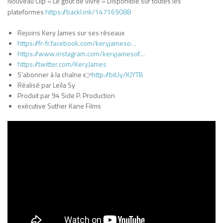
Nouveau Clip « Le goût de vivre » Disponible sur toutes les
plateformes
https://backl.ink/147169088
Rejoins Kery James sur ses réseaux
https://fr-fr.facebook.com/keryjameso…
https://www.instagram.com/keryjamesof…
https://twitter.com/KeryJames
S’abonner à la chaîne 👉
http://bit.ly/KJYTB
Réalisé par Leïla Sy
Produit par 94 Side P. Production
exécutive Suther Kane Films