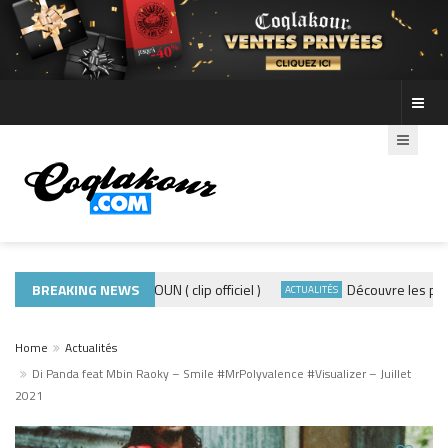
ADE440 – GRAMOUN ( clip officiel )
BREAKING NEWS
Découvre les photos 
CLIP
ACTUALITÉS
Home
Actualités
Di Panda feat Mbin Raoky – Smile #MrPolyvalence #Visualizer – Juillet
2021