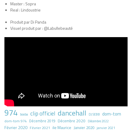
Master : Sopra
Real : Lindoustrie
Produit par Di Panda
Visuel produit par : @Labullebeauté
974
dancehall
clip officiel
dom-tom
booba
DJ SEBB
Décembre 2020
dom-tom 974
Décembre 2019
Décembre 2022
Février 2020
ile Maurice
Janvier 2020
Février 2021
janvier 2021