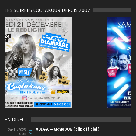
LES SOIRÉES COQLAKOUR DEPUIS 2007
69570155_10157394548208150_465733263449653
(1)
EN DIRECT
ADE440 – GRAMOUN ( clip officiel )
24/11/2025
16:08