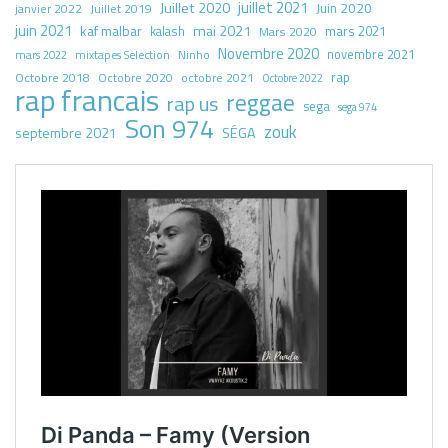
juillet 2021
Juillet 2020
Juin 2020
Juillet 2019
janvier 2022
juin 2021
kaf malbar
mai 2021
mars 2021
kalash
Mars 2020
Novembre 2020
novembre 2021
mars 2022
mixtapes Selection
Ninho
rap
Octobre 2018
octobre 2021
Octobre 2020
Octobre 2022
rap francais
reggae
rap us
sega
sega 974
Son 974
zouk
septembre 2021
SÉGA