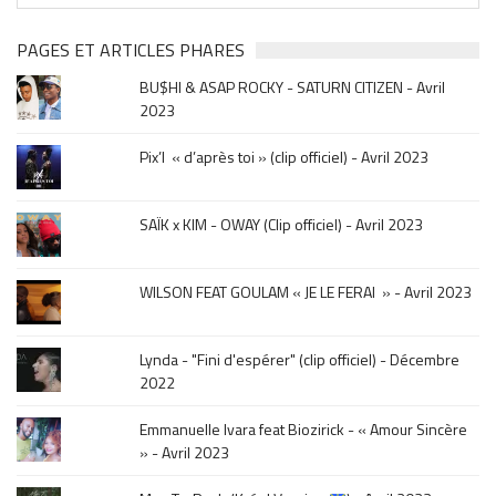
clip
&
PAGES ET ARTICLES PHARES
musique,
BU$HI & ASAP ROCKY - SATURN CITIZEN - Avril
click
2023
sur
le
Pix’l « d’après toi » (clip officiel) - Avril 2023
mois
de
la
SAÏK x KIM - OWAY (Clip officiel) - Avril 2023
sortie
.
WILSON FEAT GOULAM « JE LE FERAI » - Avril 2023
Lynda - "Fini d'espérer" (clip officiel) - Décembre
2022
Emmanuelle Ivara feat Biozirick - « Amour Sincère
» - Avril 2023