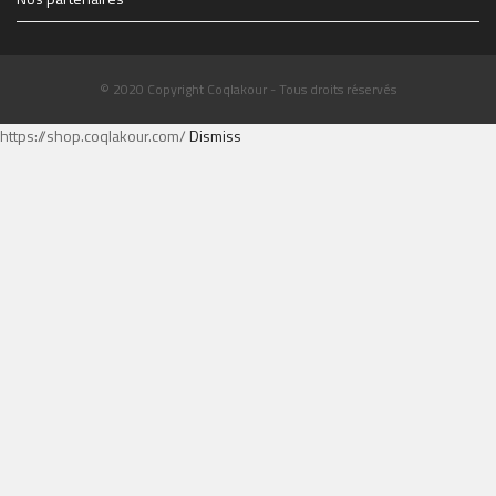
© 2020 Copyright Coqlakour - Tous droits réservés
https://shop.coqlakour.com/
Dismiss