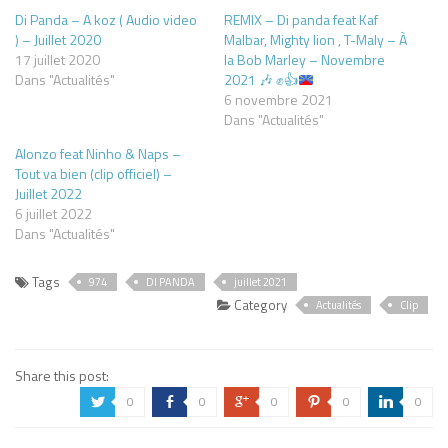
Di Panda – A koz ( Audio video
REMIX – Di panda feat Kaf
) – Juillet 2020
Malbar, Mighty lion , T-Maly – À
17 juillet 2020
la Bob Marley – Novembre
Dans "Actualités"
2021
🎶
✊
👍
6 novembre 2021
Dans "Actualités"
Alonzo feat Ninho & Naps –
Tout va bien (clip officiel) –
Juillet 2022
6 juillet 2022
Dans "Actualités"
Tags
974
DI PANDA
juillet 2021
Category
Actualités
Clip
Share this post:
0
0
0
0
0
a
b
c
d
j