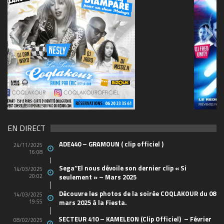
69570155_10157394548208150_465733263449653
(1)
EN DIRECT
ADE440 – GRAMOUN ( clip officiel )
24/11/2025
16:08
Sega’’El nous dévoile son dernier clip « Si
14/03/2025
20:02
seulement » – Mars 2025
Découvre les photos de la soirée COQLAKOUR du 08
14/03/2025
19:55
mars 2025 à la Fiesta.
SECTEUR 410 – KAMELEON (Clip Officiel) – Février
08/02/2025