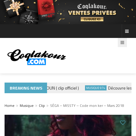
ADE440 – GRAMOUN ( clip officiel )
BREAKING NEWS
Découvre les photo
CLIP
MUSIQUE 974
Home
Musique
Clip
SÉGA – MISSTY – Code mon ker – Mars 2018