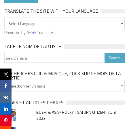
TRANSLATE THE SITE WITH YOUR LANGUAGE
Powered by
Translate
TAPE LE NOM DE L’ARTISTE
TU CHERCHES CLIP & MUSIQUE, CLICK SUR LE MOIS DE LA
SORTIE .
Tu
cherches
clip
&
PAGES ET ARTICLES PHARES
musique,
BU$HI & ASAP ROCKY - SATURN CITIZEN - Avril
click
2023
sur
le