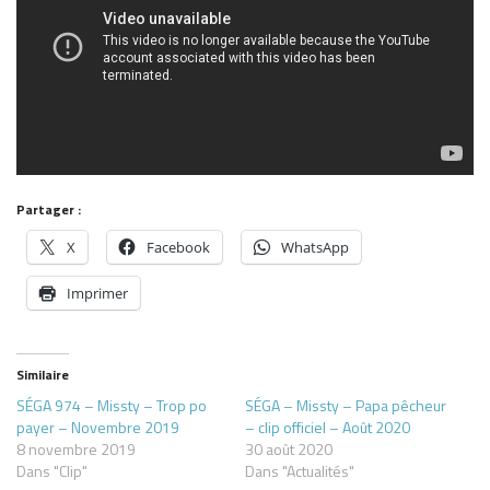
Partager :
X
Facebook
WhatsApp
Imprimer
Similaire
SÉGA 974 – Missty – Trop po
SÉGA – Missty – Papa pêcheur
payer – Novembre 2019
– clip officiel – Août 2020
8 novembre 2019
30 août 2020
Dans "Clip"
Dans "Actualités"