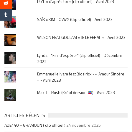
Pix’l « d’après toi » (clip officiel) - Avril 2023
mois
de
la
SAÏK x KIM - OWAY (Clip officiel) - Avril 2023
sortie
.
WILSON FEAT GOULAM « JE LE FERAI » - Avril 2023
Lynda - "Fini d'espérer" (clip officiel) - Décembre
2022
Emmanuelle Ivara feat Biozirick - « Amour Sincère
» - Avril 2023
Max-T - Rush (Kréol Version
) - Avril 2023
ARTICLES RÉCENTS
ADE440 – GRAMOUN ( clip officiel )
24 novembre 2025