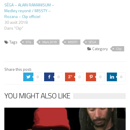
SÉGA – ALAIN RAMANISUM –
Medley reyoné / MISSTY –
Rozana – Clip officiel
30 août 2018
Dans "Clip"
Tags
974
Mars 2018
MISSTY
SÉGA
Category
Clip
Share this post:
0
0
0
0
0
a
b
c
d
j
YOU MIGHT ALSO LIKE