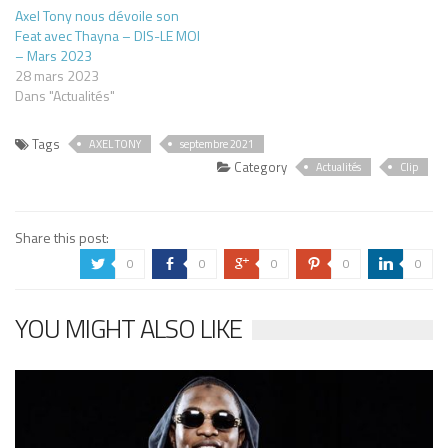
Axel Tony nous dévoile son
Feat avec Thayna – DIS-LE MOI
– Mars 2023
28 mars 2023
Dans "Actualités"
Tags
AXEL TONY
septembre 2021
Category
Actualités
Clip
Share this post:
0
0
0
0
0
a
b
c
d
j
YOU MIGHT ALSO LIKE