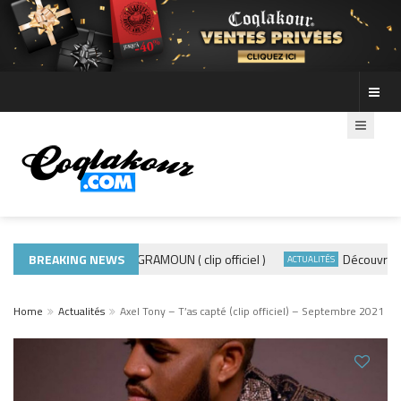
BREAKING NEWS
ADE440 – GRAMOUN ( clip officiel )
Découvre les p
ACTUALITÉS
ACTUALITÉS
Home
Actualités
Axel Tony – T’as capté (clip officiel) – Septembre 2021