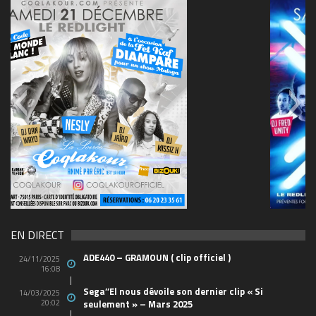
69570155_10157394548208150_465733263449653
(1)
EN DIRECT
ADE440 – GRAMOUN ( clip officiel )
24/11/2025
16:08
Sega’’El nous dévoile son dernier clip « Si
14/03/2025
20:02
seulement » – Mars 2025