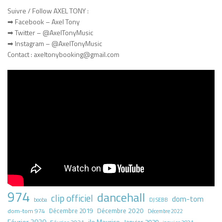
Suivre / Follow AXEL TONY :
➡ Facebook – Axel Tony
➡ Twitter – @AxelTonyMusic
➡ Instagram – @AxelTonyMusic
Contact : axeltonybooking@gmail.com
974
dancehall
clip officiel
dom-tom
booba
DJ SEBB
Décembre 2020
dom-tom 974
Décembre 2019
Décembre 2022
Février 2020
ile Maurice