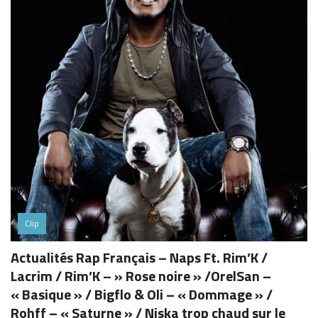
Clip
Actualités Rap Français – Naps Ft. Rim’K /
Lacrim / Rim’K – » Rose noire » /OrelSan –
« Basique » / Bigflo & Oli – « Dommage » /
Rohff – « Saturne » / Niska trop chaud sur le