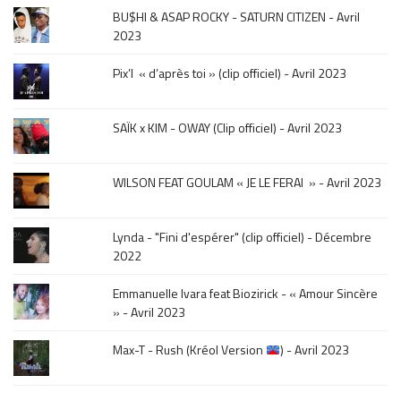
musique,
BU$HI & ASAP ROCKY - SATURN CITIZEN - Avril
click
2023
sur
le
Pix’l « d’après toi » (clip officiel) - Avril 2023
mois
de
la
SAÏK x KIM - OWAY (Clip officiel) - Avril 2023
sortie
.
WILSON FEAT GOULAM « JE LE FERAI » - Avril 2023
Lynda - "Fini d'espérer" (clip officiel) - Décembre
2022
Emmanuelle Ivara feat Biozirick - « Amour Sincère
» - Avril 2023
Max-T - Rush (Kréol Version
) - Avril 2023