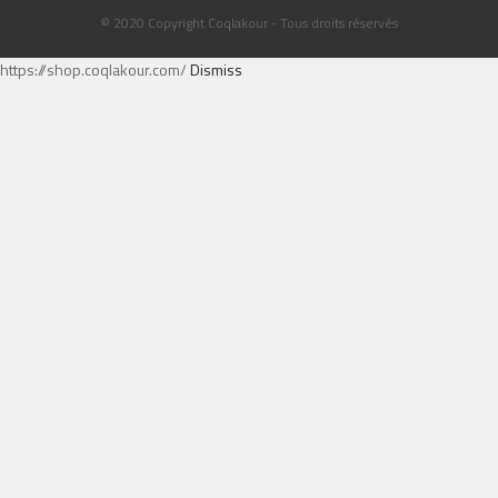
© 2020 Copyright Coqlakour - Tous droits réservés
https://shop.coqlakour.com/
Dismiss