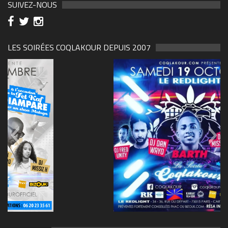
SUIVEZ-NOUS
LES SOIRÉES COQLAKOUR DEPUIS 2007
69570155_10157394548208150_465733263449653