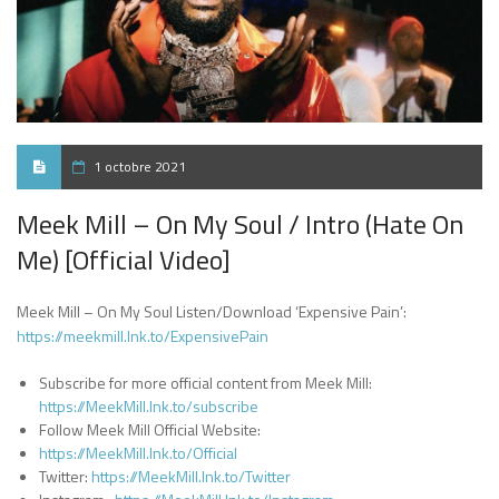
1 octobre 2021
Meek Mill – On My Soul / Intro (Hate On
Me) [Official Video]
Meek Mill – On My Soul Listen/Download ‘Expensive Pain’:
https://meekmill.lnk.to/ExpensivePain
Subscribe for more official content from Meek Mill:
https://MeekMill.lnk.to/subscribe
Follow Meek Mill Official Website:
https://MeekMill.lnk.to/Official
Twitter:
https://MeekMill.lnk.to/Twitter