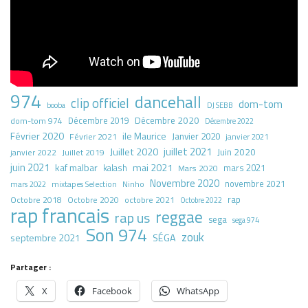
974
dancehall
clip officiel
dom-tom
booba
DJ SEBB
Décembre 2020
dom-tom 974
Décembre 2019
Décembre 2022
Février 2020
ile Maurice
Janvier 2020
Février 2021
janvier 2021
juillet 2021
Juillet 2020
Juin 2020
Juillet 2019
janvier 2022
juin 2021
kaf malbar
mai 2021
mars 2021
kalash
Mars 2020
Novembre 2020
novembre 2021
mars 2022
mixtapes Selection
Ninho
rap
Octobre 2018
octobre 2021
Octobre 2020
Octobre 2022
rap francais
reggae
rap us
sega
sega 974
Son 974
zouk
septembre 2021
SÉGA
Partager :
X
Facebook
WhatsApp