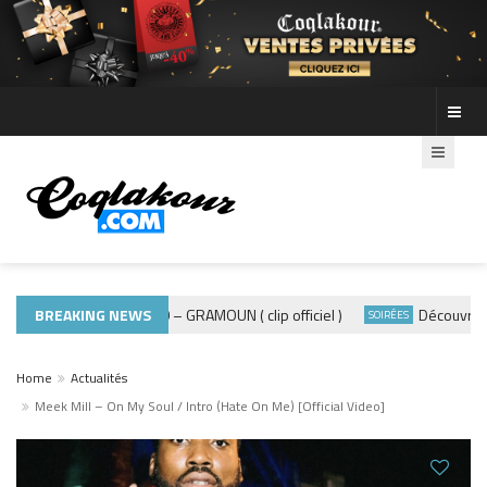
BREAKING NEWS
ADE440 – GRAMOUN ( clip officiel )
Découvre les p
MUSIQUE 974
SOIRÉES
Home
Actualités
Meek Mill – On My Soul / Intro (Hate On Me) [Official Video]