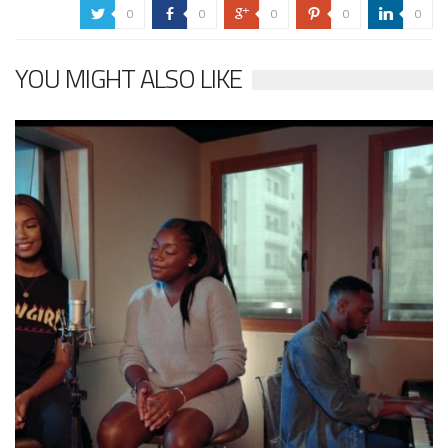
0
0
0
0
0
a
b
c
d
j
YOU MIGHT ALSO LIKE