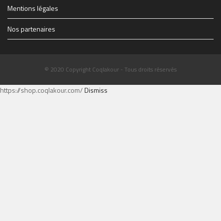
Mentions légales
Nos partenaires
© 2020 Copyright Coqlakour - Tous droits réservés
https://shop.coqlakour.com/
Dismiss