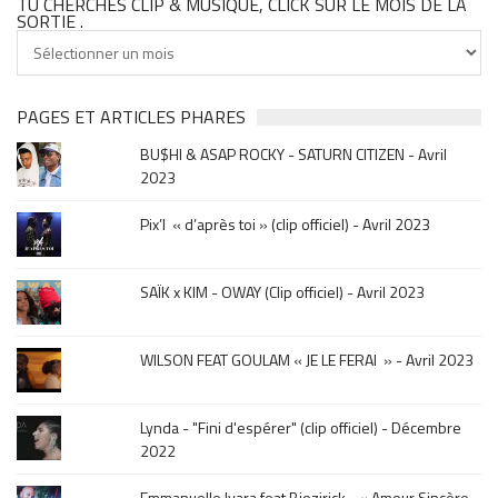
TU CHERCHES CLIP & MUSIQUE, CLICK SUR LE MOIS DE LA
SORTIE .
Tu
cherches
clip
&
PAGES ET ARTICLES PHARES
musique,
BU$HI & ASAP ROCKY - SATURN CITIZEN - Avril
click
2023
sur
le
Pix’l « d’après toi » (clip officiel) - Avril 2023
mois
de
la
SAÏK x KIM - OWAY (Clip officiel) - Avril 2023
sortie
.
WILSON FEAT GOULAM « JE LE FERAI » - Avril 2023
Lynda - "Fini d'espérer" (clip officiel) - Décembre
2022
Emmanuelle Ivara feat Biozirick - « Amour Sincère