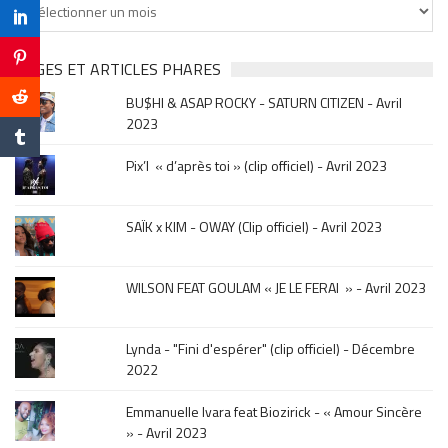
Tu
cherches
clip
&
PAGES ET ARTICLES PHARES
musique,
BU$HI & ASAP ROCKY - SATURN CITIZEN - Avril
click
2023
sur
le
Pix’l « d’après toi » (clip officiel) - Avril 2023
mois
de
la
SAÏK x KIM - OWAY (Clip officiel) - Avril 2023
sortie
.
WILSON FEAT GOULAM « JE LE FERAI » - Avril 2023
Lynda - "Fini d'espérer" (clip officiel) - Décembre
2022
Emmanuelle Ivara feat Biozirick - « Amour Sincère
» - Avril 2023