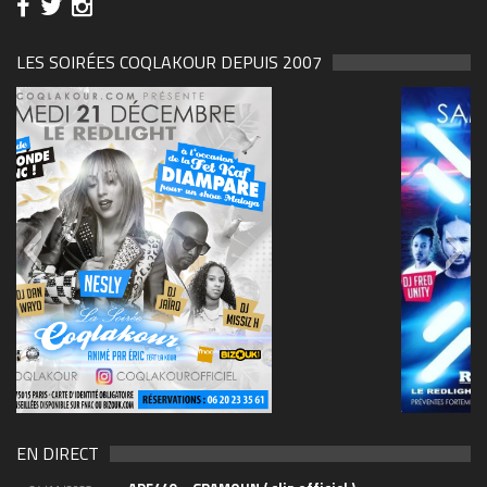
LES SOIRÉES COQLAKOUR DEPUIS 2007
69570155_10157394548208150_465733263449653
(1)
EN DIRECT