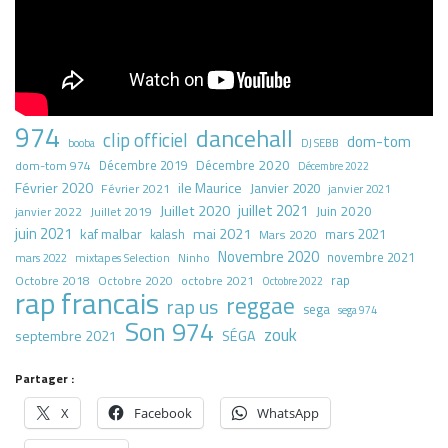
974
dancehall
clip officiel
dom-tom
booba
DJ SEBB
Décembre 2020
dom-tom 974
Décembre 2019
Décembre 2022
Février 2020
ile Maurice
Janvier 2020
Février 2021
janvier 2021
juillet 2021
Juillet 2020
Juin 2020
Juillet 2019
janvier 2022
juin 2021
kaf malbar
mai 2021
mars 2021
kalash
Mars 2020
Novembre 2020
novembre 2021
mars 2022
mixtapes Selection
Ninho
rap
Octobre 2018
octobre 2021
Octobre 2020
Octobre 2022
rap francais
reggae
rap us
sega
sega 974
Son 974
zouk
septembre 2021
SÉGA
Partager :
X
Facebook
WhatsApp