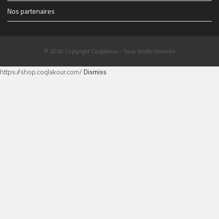
Nos partenaires
© 2020 Copyright Coqlakour - Tous droits réservés
https://shop.coqlakour.com/
Dismiss