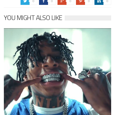
0
0
0
0
0
a
b
c
d
j
YOU MIGHT ALSO LIKE