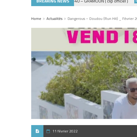
BREAKING NEWS
ADE440 – GRAMOUN ( clip officiel )
MUSIQUE 974
MUSIQ
Home
Actualités
Dangerous – Doudou (Run Hit) _ Février 
11 février 2022