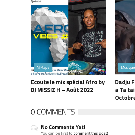
Mixtape
Musique
Ecoute le mix spécial Afro by
Dadju F
DJ MISSIZ H – Août 2022
a Ta tai
Octobr
0 COMMENTS
No Comments Yet!
You can be first to
comment this post!