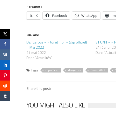
Partager :
X
Facebook
WhatsApp
Im
Similaire
Dangerous – « toi et moi » (clip officiel)
ST UNIT – « 
– Mai 2022
24 février 2
21 mai 2022
Dans "Actuali
Dans "Actualités"
Tags
clip officiel
dangerous
fevrier 2022
Share this post:
YOU MIGHT ALSO LIKE