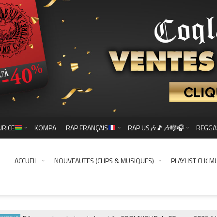
URICE
KOMPA
RAP FRANÇAIS
RAP US🎶🎵🎶🎼🎧
REGGA
ACCUEIL
NOUVEAUTES (CLIPS & MUSIQUES)
PLAYLIST CLK M