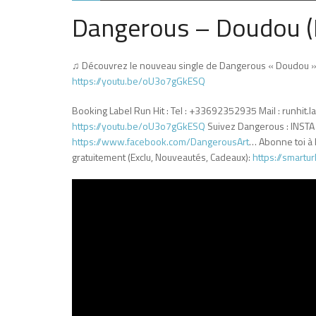
Dangerous – Doudou (R
♫ Découvrez le nouveau single de Dangerous « Doudou », no
https://youtu.be/oU3o7gGkESQ
Booking Label Run Hit : Tel : +33692352935 Mail : runhit.l
https://youtu.be/oU3o7gGkESQ
Suivez Dangerous : INSTA
https://www.facebook.com/DangerousArt
… Abonne toi à 
gratuitement (Exclu, Nouveautés, Cadeaux):
https://smartu