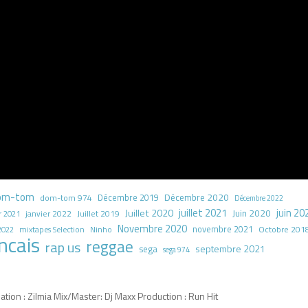
om-tom
Décembre 2020
dom-tom 974
Décembre 2019
Décembre 2022
juillet 2021
juin 20
Juillet 2020
Juin 2020
Juillet 2019
r 2021
janvier 2022
Novembre 2020
novembre 2021
Octobre 201
2022
mixtapes Selection
Ninho
ncais
reggae
rap us
septembre 2021
sega
sega 974
tion : Zilmia Mix/Master: Dj Maxx Production : Run Hit