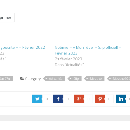
primer
Hypocrite » – Février 2022
Noémie – « Mon rêve » (clip officiel) –
022
Février 2023
tés"
21 février 2023
Dans "Actualités"
Category
Son 974
Actualités
Clip
Musique
Musique 97
0
0
0
0
a
b
c
d
j