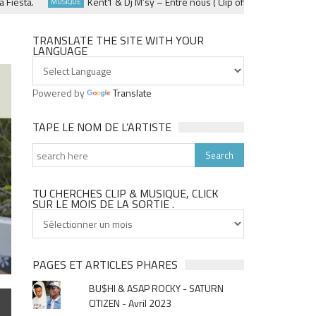
sta.
Kent1 & Dj M’sy – Entre nous ( Clip officiel ) – Fevrier 2025
MUSIQUE
TRANSLATE THE SITE WITH YOUR
LANGUAGE
Powered by
Translate
TAPE LE NOM DE L’ARTISTE
TU CHERCHES CLIP & MUSIQUE, CLICK
SUR LE MOIS DE LA SORTIE .
Tu
cherches
clip
&
PAGES ET ARTICLES PHARES
musique,
BU$HI & ASAP ROCKY - SATURN
click
CITIZEN - Avril 2023
sur