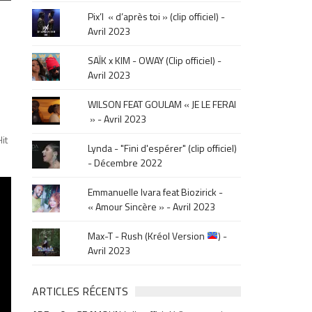
le
Pix’l « d’après toi » (clip officiel) -
mois
Avril 2023
de
la
SAÏK x KIM - OWAY (Clip officiel) -
sortie
Avril 2023
.
WILSON FEAT GOULAM « JE LE FERAI
» - Avril 2023
it
Lynda - "Fini d'espérer" (clip officiel)
- Décembre 2022
Emmanuelle Ivara feat Biozirick -
« Amour Sincère » - Avril 2023
Max-T - Rush (Kréol Version
) -
Avril 2023
ARTICLES RÉCENTS