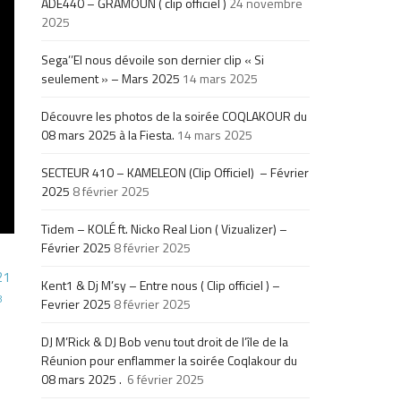
ADE440 – GRAMOUN ( clip officiel )
24 novembre
2025
Sega’’El nous dévoile son dernier clip « Si
seulement » – Mars 2025
14 mars 2025
Découvre les photos de la soirée COQLAKOUR du
08 mars 2025 à la Fiesta.
14 mars 2025
SECTEUR 410 – KAMELEON (Clip Officiel) – Février
2025
8 février 2025
Tidem – KOLÉ ft. Nicko Real Lion ( Vizualizer) –
Février 2025
8 février 2025
21
Kent1 & Dj M’sy – Entre nous ( Clip officiel ) –
8
Fevrier 2025
8 février 2025
DJ M’Rick & DJ Bob venu tout droit de l’île de la
Réunion pour enflammer la soirée Coqlakour du
08 mars 2025 .
6 février 2025