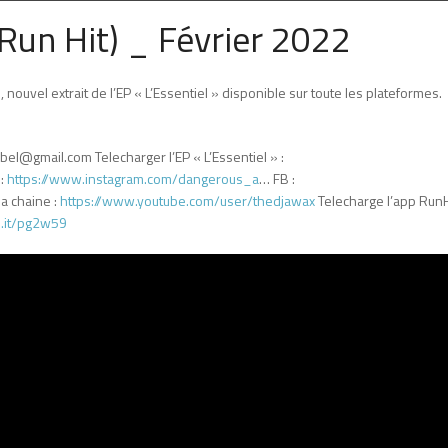
un Hit) _ Février 2022
uvel extrait de l’EP « L’Essentiel » disponible sur toute les plateformes.
abel@gmail.com Telecharger l’EP « L’Essentiel » :
 :
https://www.instagram.com/dangerous_a
… FB :
la chaine :
https://www.youtube.com/user/thedjawax
Telecharge l’app RunH
rl.it/pg2w59