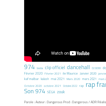
974
dancehall
clip officiel
d
booba
DJ SEBB
Février 2020
ile Maurice
Janvier 2020
Février 2021
janvie
kaf malbar
mai 2021
mars 2021
kalash
Mars 2020
mars 
rap fra
rap
octobre 2021
Octobre 2020
Octobre 2022
Son 974
zouk
SÉGA
Parole : Auteur : Dangerous Prod : Dangerous / ADR Réalisa