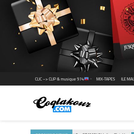
CLIC –> CLIP & musique 974
MIX-TAPES
ILE MA