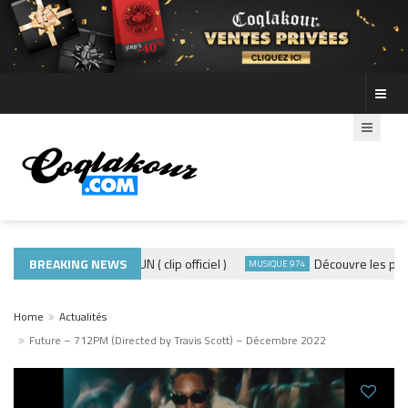
ADE440 – GRAMOUN ( clip officiel )
BREAKING NEWS
Découvre les photos 
IP
MUSIQUE 974
Home
Actualités
Future – 712PM (Directed by Travis Scott) – Décembre 2022