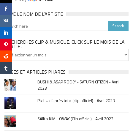
TAPE LE NOM DE L’ARTISTE
TU CHERCHES CLIP & MUSIQUE, CLICK SUR LE MOIS DE LA
SORTIE .
Tu
cherches
clip
&
PAGES ET ARTICLES PHARES
musique,
BU$HI & ASAP ROCKY - SATURN CITIZEN - Avril
click
2023
sur
le
Pix’l « d’après toi » (clip officiel) - Avril 2023
mois
de
la
SAÏK x KIM - OWAY (Clip officiel) - Avril 2023
sortie
.