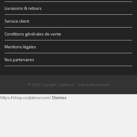
1914347_1228083069627_1579928_n.jpg
THE-FINAL-Flyer-recto-WEB.jpg
Livraisons & retours
Service client
Conditions générales de vente
Mentions légales
Nos partenaires
© 2020 Copyright Coqlakour - Tous droits réservés
https://shop.coqlakour.com/
Dismiss