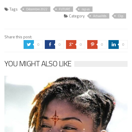
Tags
Décembre 2022
FUTURE
rap us
Category
Actualités
Clip
Share this post:
0
0
0
0
0
a
b
c
d
j
YOU MIGHT ALSO LIKE