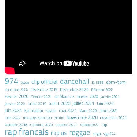
974
dancehall
clip officiel
dom-tom
booba
DJ SEBB
Décembre 2020
dom-tom 974
Décembre 2019
Décembre 2022
Février 2020
ile Maurice
Janvier 2020
Février 2021
janvier 2021
juillet 2021
Juillet 2020
Juin 2020
Juillet 2019
janvier 2022
juin 2021
kaf malbar
mai 2021
mars 2021
kalash
Mars 2020
Novembre 2020
novembre 2021
mars 2022
mixtapes Selection
Ninho
rap
Octobre 2018
octobre 2021
Octobre 2020
Octobre 2022
rap francais
reggae
rap us
sega
sega 974