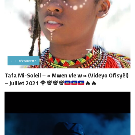
CLK Découverte
Tafa Mi-Soleil – « Mwen vle w » (Videyo Ofisyèl)
– Juillet 2021
🌹
💯
💯
💯
🔥
🔥