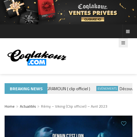
BREAKING NEWS
ADE440 – GRAMOUN ( clip officiel )
Découvre les 
ACTUALITÉS
EVÈNEMENTS
Home
Actualités
Rémy – Viking (Clip officiel) – Avril 2023