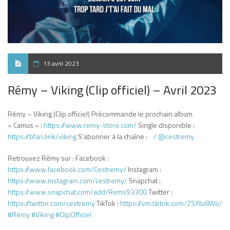
13 avril 2023
Rémy – Viking (Clip officiel) – Avril 2023
Rémy – Viking (Clip officiel) Précommande le prochain album
« Camus » :
https://www.remy-store.com/
Single disponible :
https://bfan.link/viking
S’abonner à la chaîne :
/ @cestremy
Retrouvez Rémy sur : Facebook :
https://www.facebook.com/Cestremy/
Instagram :
https://www.instagram.com/cestremy/
Snapchat :
https://www.snapchat.com/add/Rems93300
Twitter :
https://twitter.com/cestremy
TikTok :
https://vm.tiktok.com/ZSXtu8Wo/
#Rémy
#Viking
#ClipOfficiel