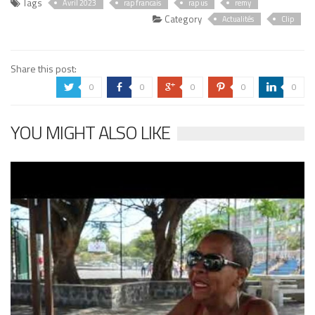
Tags
Avril 2023
rap francais
rap us
remy
Category
Actualités
Clip
Share this post:
0
0
0
0
0
a
b
c
d
j
YOU MIGHT ALSO LIKE