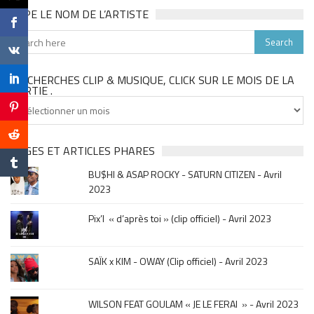
TAPE LE NOM DE L’ARTISTE
TU CHERCHES CLIP & MUSIQUE, CLICK SUR LE MOIS DE LA
SORTIE .
Tu
cherches
clip
&
PAGES ET ARTICLES PHARES
musique,
BU$HI & ASAP ROCKY - SATURN CITIZEN - Avril
click
2023
sur
le
Pix’l « d’après toi » (clip officiel) - Avril 2023
mois
de
la
SAÏK x KIM - OWAY (Clip officiel) - Avril 2023
sortie
.
WILSON FEAT GOULAM « JE LE FERAI » - Avril 2023