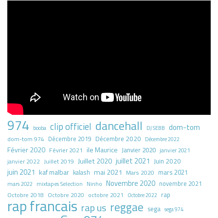
974
dancehall
clip officiel
dom-tom
booba
DJ SEBB
Décembre 2020
dom-tom 974
Décembre 2019
Décembre 2022
Février 2020
ile Maurice
Janvier 2020
Février 2021
janvier 2021
juillet 2021
Juillet 2020
Juin 2020
Juillet 2019
janvier 2022
juin 2021
kaf malbar
mai 2021
mars 2021
kalash
Mars 2020
Novembre 2020
novembre 2021
mars 2022
mixtapes Selection
Ninho
rap
Octobre 2018
octobre 2021
Octobre 2020
Octobre 2022
rap francais
reggae
rap us
sega
sega 974