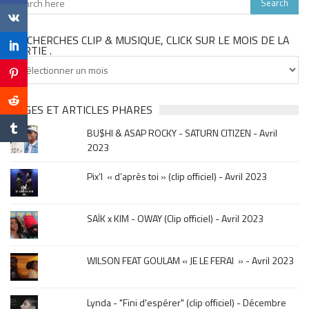
TU CHERCHES CLIP & MUSIQUE, CLICK SUR LE MOIS DE LA
SORTIE .
Tu
cherches
clip
&
PAGES ET ARTICLES PHARES
musique,
BU$HI & ASAP ROCKY - SATURN CITIZEN - Avril
click
2023
sur
le
Pix’l « d’après toi » (clip officiel) - Avril 2023
mois
de
la
SAÏK x KIM - OWAY (Clip officiel) - Avril 2023
sortie
.
WILSON FEAT GOULAM « JE LE FERAI » - Avril 2023
Lynda - "Fini d'espérer" (clip officiel) - Décembre