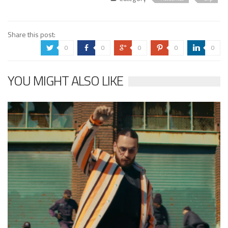
Share this post:
0
0
0
0
0
a
b
c
d
j
YOU MIGHT ALSO LIKE