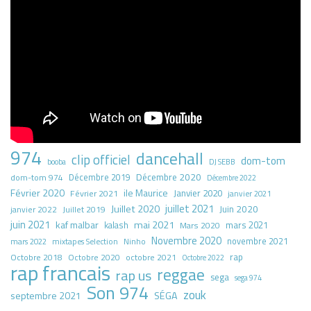
974
dancehall
clip officiel
dom-tom
booba
DJ SEBB
Décembre 2020
dom-tom 974
Décembre 2019
Décembre 2022
Février 2020
ile Maurice
Janvier 2020
Février 2021
janvier 2021
juillet 2021
Juillet 2020
Juin 2020
Juillet 2019
janvier 2022
juin 2021
kaf malbar
mai 2021
mars 2021
kalash
Mars 2020
Novembre 2020
novembre 2021
mars 2022
mixtapes Selection
Ninho
rap
Octobre 2018
octobre 2021
Octobre 2020
Octobre 2022
rap francais
reggae
rap us
sega
sega 974
Son 974
zouk
septembre 2021
SÉGA