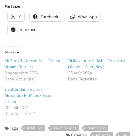
Partager :
X
Facebook
WhatsApp
Imprimer
Similaire
McBox x Tii Alexandre – Vroum
Tii Alexandre ft. Ash – Te quiero
Vroum (Run Hit)
( Cover – Everyday )
2 septembre 2024
26 août 2024
Dans "Actualités"
Dans "Actualités"
En attendant le clip, Tii
Alexandre FT MCbox-vroum
vroum
28 août 2024
Dans "Actualités"
Tags
ile Maurice
novembre 2023
tii alexandre
Category
Actualités
Clip