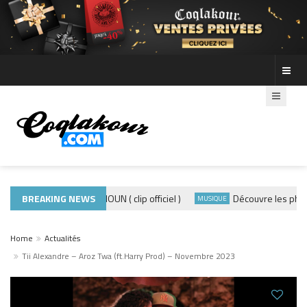
ADE440 – GRAMOUN ( clip officiel )
BREAKING NEWS
Découvre les photos d
CLIP
MUSIQUE
Home
Actualités
Tii Alexandre – Aroz Twa (ft.Harry Prod) – Novembre 2023