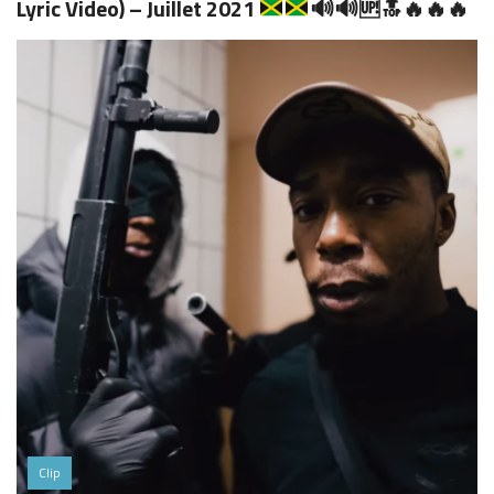
Lyric Video) – Juillet 2021
🔊
🔊
🆙
🔝
🔥
🔥
🔥
Clip