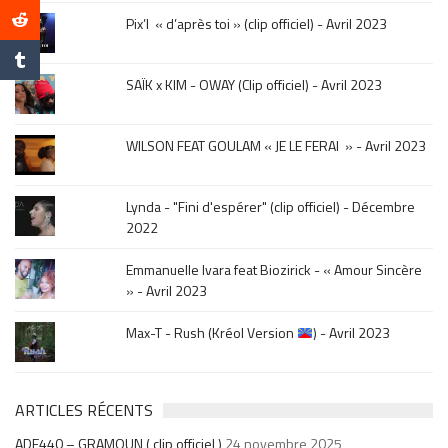
le
Pix’l « d’après toi » (clip officiel) - Avril 2023
mois
de
la
SAÏK x KIM - OWAY (Clip officiel) - Avril 2023
sortie
.
WILSON FEAT GOULAM « JE LE FERAI » - Avril 2023
Lynda - "Fini d'espérer" (clip officiel) - Décembre
2022
Emmanuelle Ivara feat Biozirick - « Amour Sincère
» - Avril 2023
Max-T - Rush (Kréol Version
) - Avril 2023
ARTICLES RÉCENTS
ADE440 – GRAMOUN ( clip officiel )
24 novembre 2025