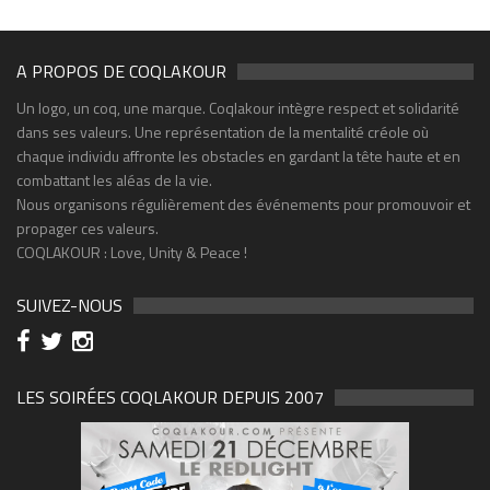
A PROPOS DE COQLAKOUR
Un logo, un coq, une marque. Coqlakour intègre respect et solidarité
dans ses valeurs. Une représentation de la mentalité créole où
chaque individu affronte les obstacles en gardant la tête haute et en
combattant les aléas de la vie.
Nous organisons régulièrement des événements pour promouvoir et
propager ces valeurs.
COQLAKOUR : Love, Unity & Peace !
SUIVEZ-NOUS
LES SOIRÉES COQLAKOUR DEPUIS 2007