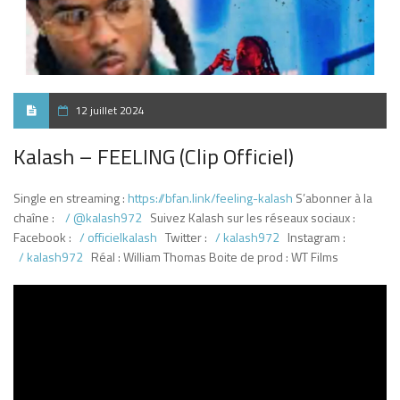
12 juillet 2024
Kalash – FEELING (Clip Officiel)
Single en streaming :
https://bfan.link/feeling-kalash
S’abonner à la
chaîne :
/ @kalash972
Suivez Kalash sur les réseaux sociaux :
Facebook :
/ officielkalash
Twitter :
/ kalash972
Instagram :
/ kalash972
Réal : William Thomas Boite de prod : WT Films