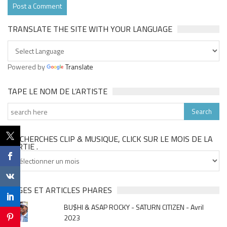
TRANSLATE THE SITE WITH YOUR LANGUAGE
Powered by
Translate
TAPE LE NOM DE L’ARTISTE
TU CHERCHES CLIP & MUSIQUE, CLICK SUR LE MOIS DE LA
SORTIE .
Tu
cherches
clip
&
PAGES ET ARTICLES PHARES
musique,
BU$HI & ASAP ROCKY - SATURN CITIZEN - Avril
click
2023
sur