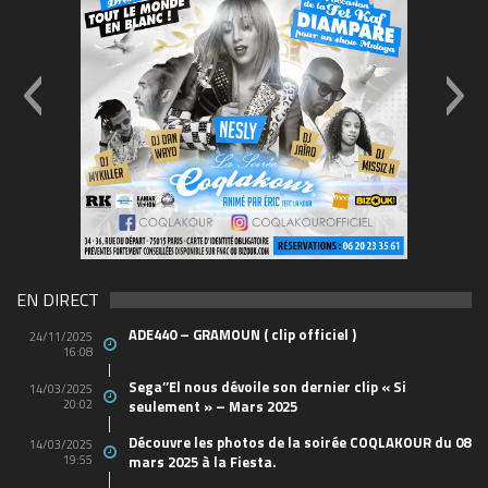
69570155_10157394548208150_465733263449653
(1)
EN DIRECT
ADE440 – GRAMOUN ( clip officiel )
24/11/2025
16:08
Sega’’El nous dévoile son dernier clip « Si
14/03/2025
20:02
seulement » – Mars 2025
Découvre les photos de la soirée COQLAKOUR du 08
14/03/2025
19:55
mars 2025 à la Fiesta.