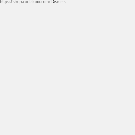
https://shop.coqlakour.com/
Dismiss