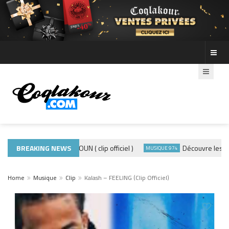
ADE440 – GRAMOUN ( clip officiel )
BREAKING NEWS
Découvre les photo
CLIP
MUSIQUE 974
Home
Musique
Clip
Kalash – FEELING (Clip Officiel)