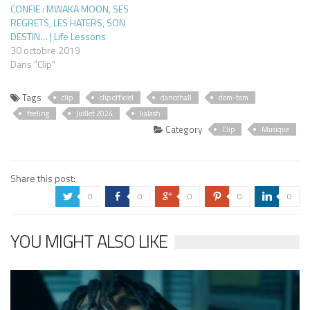
CONFIE : MWAKA MOON, SES
REGRETS, LES HATERS, SON
DESTIN… | Life Lessons
30 octobre 2019
Dans "Clip"
Tags
clip
clip officiel
dancehall
dom-tom
feeling
Juillet 2024
kalash
Category
Clip
Musique
Share this post:
0
0
0
0
0
a
b
c
d
j
YOU MIGHT ALSO LIKE