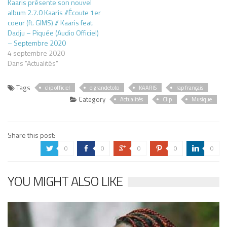
Kaaris présente son nouvel
album 2.7.0 Kaaris //Écoute 1er
coeur (ft. GIMS) // Kaaris feat.
Dadju – Piquée (Audio Officiel)
– Septembre 2020
4 septembre 2020
Dans "Actualités"
Tags
clip officiel
elgrandetoto
KAARIS
rap français
Category
Actualités
Clip
Musique
Share this post:
0
0
0
0
0
a
b
c
d
j
YOU MIGHT ALSO LIKE