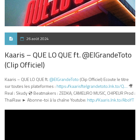
26 août 2024
Kaaris – QUE LO QUE ft. ‪@ElGrandeToto‬
(Clip Officiel)
Kaaris – QUE LO QUE ft. ​⁠
‪@ElGrandeToto‬
(Clip Officiel) Ecoute le titre
sur toutes les plateformes :
https://kaarisftelgrandetoto.lnk.to/Q…
🎥
Real : Skudy 💿 Beatmakers : ZEDKA, CAMELIRO MUSIC, CHIPEUR Prod :
ThaiRaw ► Abonne-toi à la chaîne Youtube:
http://Kaaris.lnk.to/AboYT