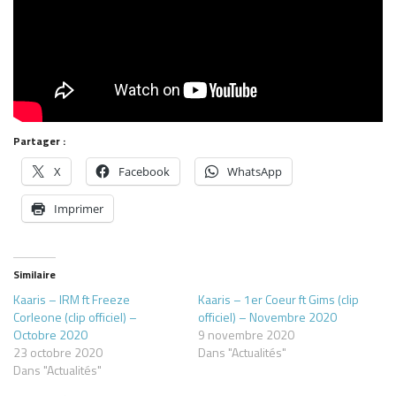
Partager :
X
Facebook
WhatsApp
Imprimer
Similaire
Kaaris – IRM ft Freeze
Kaaris – 1er Coeur ft Gims (clip
Corleone (clip officiel) –
officiel) – Novembre 2020
Octobre 2020
9 novembre 2020
23 octobre 2020
Dans "Actualités"
Dans "Actualités"