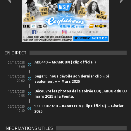
FLYER-SOIREE-Carré-03
6957015
EN DIRECT
ADE440 – GRAMOUN ( clip officiel )
24/11/2025
16:08
Sega’’El nous dévoile son dernier clip « Si
14/03/2025
20:02
seulement » – Mars 2025
Découvre les photos de la soirée COQLAKOUR du 08
14/03/2025
19:55
mars 2025 à la Fiesta.
SECTEUR 410 – KAMELEON (Clip Officiel) – Février
08/02/2025
10:40
2025
INFORMATIONS UTILES