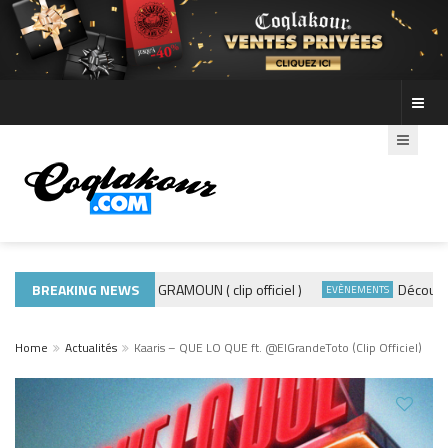
BREAKING NEWS
ADE440 – GRAMOUN ( clip officiel )
Découvre le
ACTUALITÉS
EVÈNEMENTS
Home
Actualités
Kaaris – QUE LO QUE ft. ‪@ElGrandeToto‬ (Clip Officiel)