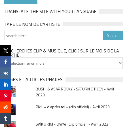
TRANSLATE THE SITE WITH YOUR LANGUAGE
TAPE LE NOM DE L’ARTISTE
TU CHERCHES CLIP & MUSIQUE, CLICK SUR LE MOIS DE LA
SORTIE .
Tu
cherches
clip
&
PAGES ET ARTICLES PHARES
musique,
BU$HI & ASAP ROCKY - SATURN CITIZEN - Avril
click
2023
sur
le
Pix’l « d’après toi » (clip officiel) - Avril 2023
mois
de
la
SAÏK x KIM - OWAY (Clip officiel) - Avril 2023