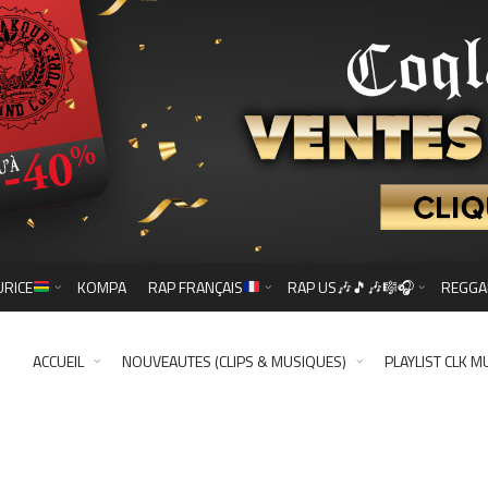
URICE
KOMPA
RAP FRANÇAIS
RAP US🎶🎵🎶🎼🎧
REGGA
ACCUEIL
NOUVEAUTES (CLIPS & MUSIQUES)
PLAYLIST CLK M