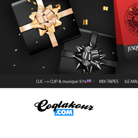
CLIC –> CLIP & musique 974
MIX-TAPES
ILE MA