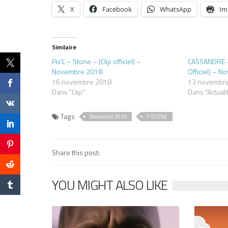
X
Facebook
WhatsApp
Im
Similaire
Pix’L – Stone – (Clip officiel) –
CASSANDRE – 
Novembre 2018
Officiel) – 
16 novembre 2018
13 novembr
Dans "Clip"
Dans "Actuali
Tags
Novembre 2018
T-STONE
Share this post:
YOU MIGHT ALSO LIKE