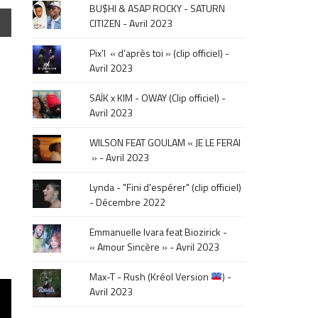
BU$HI & ASAP ROCKY - SATURN
click
CITIZEN - Avril 2023
sur
le
Pix’l « d’après toi » (clip officiel) -
mois
Avril 2023
de
la
SAÏK x KIM - OWAY (Clip officiel) -
sortie
Avril 2023
.
WILSON FEAT GOULAM « JE LE FERAI
» - Avril 2023
Lynda - "Fini d'espérer" (clip officiel)
- Décembre 2022
Emmanuelle Ivara feat Biozirick -
« Amour Sincère » - Avril 2023
Max-T - Rush (Kréol Version
) -
Avril 2023