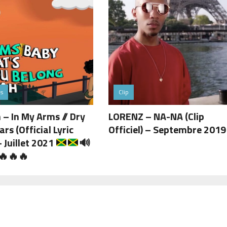
és
Clip
 – In My Arms // Dry
LORENZ – NA-NA (Clip
rs (Official Lyric
Officiel) – Septembre 2019
– Juillet 2021
🔊
🔥
🔥
🔥