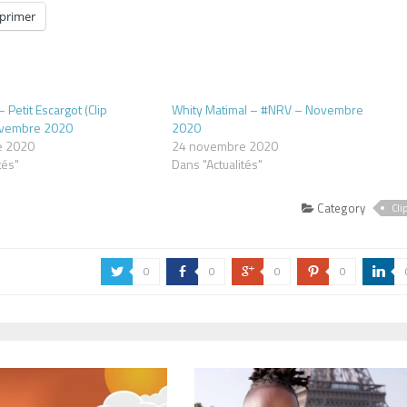
primer
Petit Escargot (Clip
Whity Matimal – #NRV – Novembre
Novembre 2020
2020
e 2020
24 novembre 2020
tés"
Dans "Actualités"
Category
Cli
0
0
0
0
a
b
c
d
j