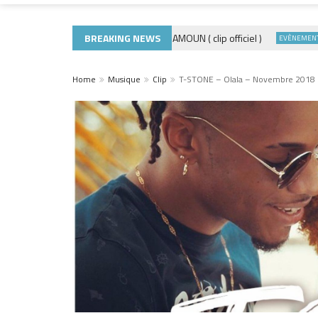
BREAKING NEWS
ADE440 – GRAMOUN ( clip officiel )
D
CLIP
EVÈNEMENTS
Home
Musique
Clip
T-STONE – Olala – Novembre 2018