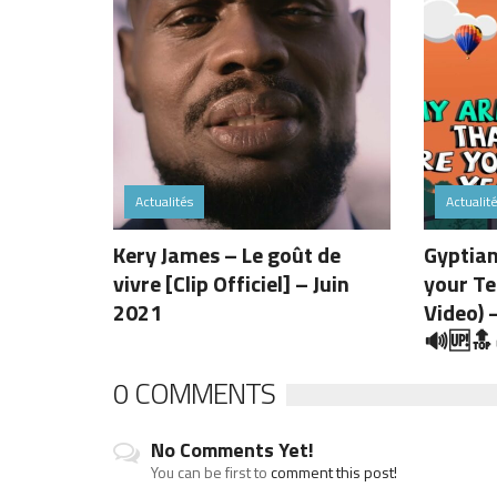
Actualités
Actualit
Kery James – Le goût de
Gyptian
vivre [Clip Officiel] – Juin
your Tea
2021
Video) 
🔊
🆙
🔝
0 COMMENTS
No Comments Yet!
You can be first to
comment this post!