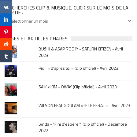
TU CHERCHES CLIP & MUSIQUE, CLICK SUR LE MOIS DE LA
SORTIE .
Tu
cherches
clip
&
PAGES ET ARTICLES PHARES
musique,
BU$HI & ASAP ROCKY - SATURN CITIZEN - Avril
click
2023
sur
le
Pix’l « d’après toi » (clip officiel) - Avril 2023
mois
de
la
SAÏK x KIM - OWAY (Clip officiel) - Avril 2023
sortie
.
WILSON FEAT GOULAM « JE LE FERAI » - Avril 2023
Lynda - "Fini d'espérer" (clip officiel) - Décembre
2022