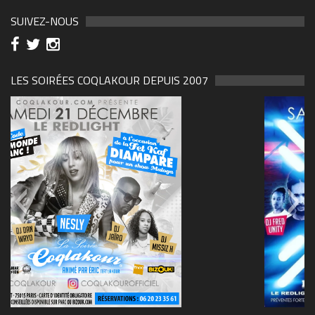
SUIVEZ-NOUS
LES SOIRÉES COQLAKOUR DEPUIS 2007
69570155_10157394548208150_465733263449653