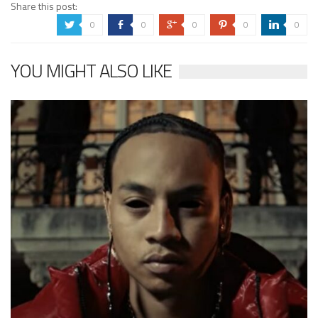
Share this post:
0
0
0
0
0
a
b
c
d
j
YOU MIGHT ALSO LIKE