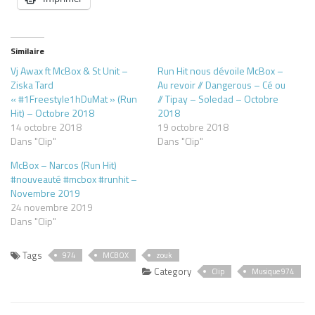
Similaire
Vj Awax ft McBox & St Unit –
Run Hit nous dévoile McBox –
Ziska Tard
Au revoir // Dangerous – Cé ou
« #1Freestyle1hDuMat » (Run
// Tipay – Soledad – Octobre
Hit) – Octobre 2018
2018
14 octobre 2018
19 octobre 2018
Dans "Clip"
Dans "Clip"
McBox – Narcos (Run Hit)
#nouveauté #mcbox #runhit –
Novembre 2019
24 novembre 2019
Dans "Clip"
Tags
974
MCBOX
zouk
Category
Clip
Musique 974