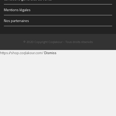
Mentions légales
Nos partenaires
© 2020 Copyright Coqlakour - Tous droits réservés
https://shop.coqlakour.com/
Dismiss