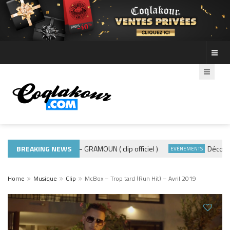
BREAKING NEWS
ADE440 – GRAMOUN ( clip officiel )
Découvre le
MUSIQUE 974
EVÈNEMENTS
Home
Musique
Clip
McBox – Trop tard (Run Hit) – Avril 2019