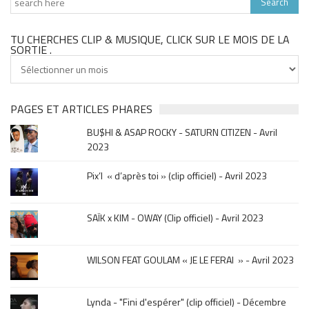
TU CHERCHES CLIP & MUSIQUE, CLICK SUR LE MOIS DE LA
SORTIE .
Tu
cherches
clip
&
PAGES ET ARTICLES PHARES
musique,
BU$HI & ASAP ROCKY - SATURN CITIZEN - Avril
click
2023
sur
le
Pix’l « d’après toi » (clip officiel) - Avril 2023
mois
de
la
SAÏK x KIM - OWAY (Clip officiel) - Avril 2023
sortie
.
WILSON FEAT GOULAM « JE LE FERAI » - Avril 2023
Lynda - "Fini d'espérer" (clip officiel) - Décembre