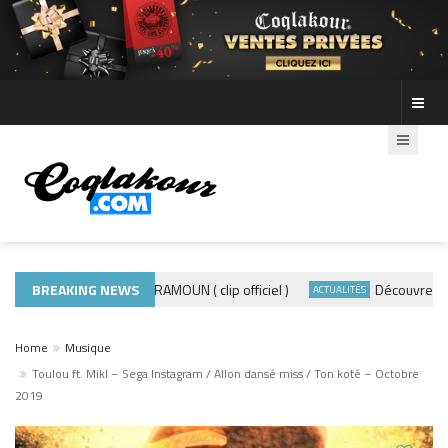
BREAKING NEWS
ADE440 – GRAMOUN ( clip officiel )
Découvre les pho
IQUE 974
ACTUALITÉS
Home
Musique
Toulou ft. Mikl – Sega Instagram / Allon dansé miss / Ton koté – Octobre
2019