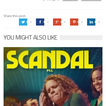
Share this post:
0
0
0
0
0
a
b
c
d
j
YOU MIGHT ALSO LIKE