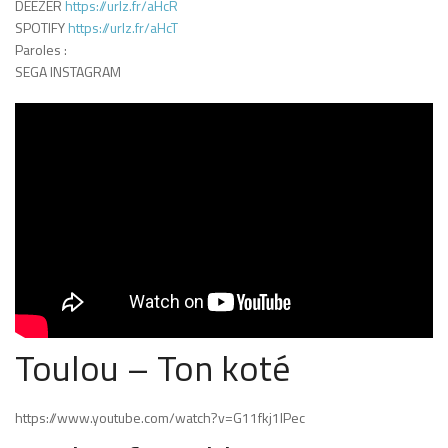
DEEZER
https://urlz.fr/aHcR
SPOTIFY
https://urlz.fr/aHcT
Paroles :
SEGA INSTAGRAM
Toulou – Ton koté
https://www.youtube.com/watch?v=G11fkj1lPec