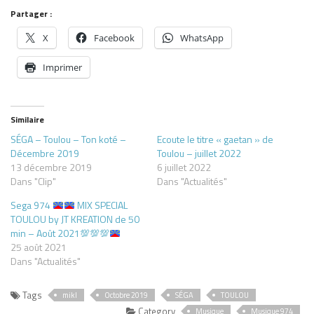
Partager :
X
Facebook
WhatsApp
Imprimer
Similaire
SÉGA – Toulou – Ton koté –
Ecoute le titre « gaetan » de
Décembre 2019
Toulou – juillet 2022
13 décembre 2019
6 juillet 2022
Dans "Clip"
Dans "Actualités"
Sega 974
MIX SPECIAL
TOULOU by JT KREATION de 50
min – Août 2021
💯
💯
💯
25 août 2021
Dans "Actualités"
Tags
mikl
Octobre 2019
SÉGA
TOULOU
Category
Musique
Musique 974