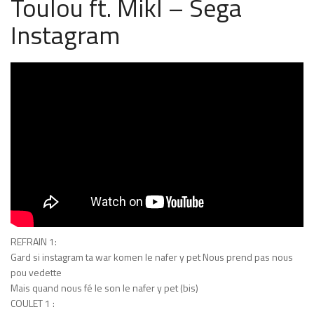
Toulou ft. Mikl – Sega
Instagram
REFRAIN 1:
Gard si instagram ta war komen le nafer y pet Nous prend pas nous
pou vedette
Mais quand nous fé le son le nafer y pet (bis)
COULET 1 :