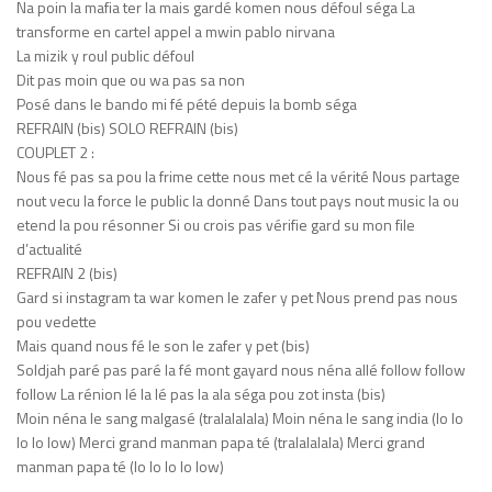
Na poin la mafia ter la mais gardé komen nous défoul séga La
transforme en cartel appel a mwin pablo nirvana
La mizik y roul public défoul
Dit pas moin que ou wa pas sa non
Posé dans le bando mi fé pété depuis la bomb séga
REFRAIN (bis) SOLO REFRAIN (bis)
COUPLET 2 :
Nous fé pas sa pou la frime cette nous met cé la vérité Nous partage
nout vecu la force le public la donné Dans tout pays nout music la ou
etend la pou résonner Si ou crois pas vérifie gard su mon file
d’actualité
REFRAIN 2 (bis)
Gard si instagram ta war komen le zafer y pet Nous prend pas nous
pou vedette
Mais quand nous fé le son le zafer y pet (bis)
Soldjah paré pas paré la fé mont gayard nous néna allé follow follow
follow La rénion lé la lé pas la ala séga pou zot insta (bis)
Moin néna le sang malgasé (tralalalala) Moin néna le sang india (lo lo
lo lo low) Merci grand manman papa té (tralalalala) Merci grand
manman papa té (lo lo lo lo low)