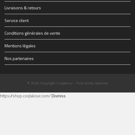
1914347_1228083069627_1579928_n.jpg
THE-FINAL-Flyer-recto-WEB.jpg
Livraisons & retours
Service client
Conditions générales de vente
Mentions légales
Nos partenaires
© 2020 Copyright Coqlakour - Tous droits réservés
https://shop.coqlakour.com/
Dismiss