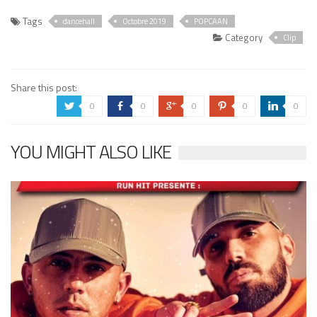
Tags
dancehall
Octobre 2019
POPCAAN
Category
Clip
Share this post:
0
0
0
0
0
a
b
c
d
j
YOU MIGHT ALSO LIKE