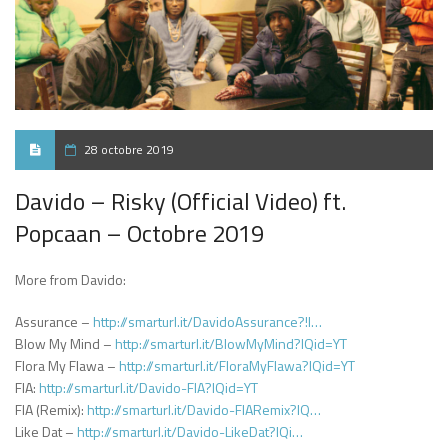
28 octobre 2019
Davido – Risky (Official Video) ft.
Popcaan – Octobre 2019
More from Davido:
Assurance –
http://smarturl.it/DavidoAssurance?!I…
Blow My Mind –
http://smarturl.it/BlowMyMind?IQid=YT
Flora My Flawa –
http://smarturl.it/FloraMyFlawa?IQid=YT
FIA:
http://smarturl.it/Davido-FIA?IQid=YT
FIA (Remix):
http://smarturl.it/Davido-FIARemix?IQ…
Like Dat –
http://smarturl.it/Davido-LikeDat?IQi…