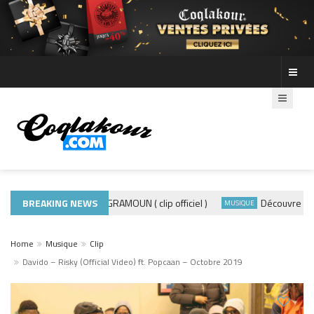
BREAKING NEWS
ADE440 – GRAMOUN ( clip officiel )
Découvre les pho
ACTUALITÉS
MUSIQUE
Home
Musique
Clip
Davido – Risky (Official Video) ft. Popcaan – Octobre 2019