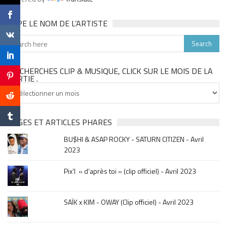
TAPE LE NOM DE L’ARTISTE
TU CHERCHES CLIP & MUSIQUE, CLICK SUR LE MOIS DE LA
SORTIE .
Tu
cherches
clip
&
PAGES ET ARTICLES PHARES
musique,
BU$HI & ASAP ROCKY - SATURN CITIZEN - Avril
click
2023
sur
le
Pix’l « d’après toi » (clip officiel) - Avril 2023
mois
de
la
SAÏK x KIM - OWAY (Clip officiel) - Avril 2023
sortie
.