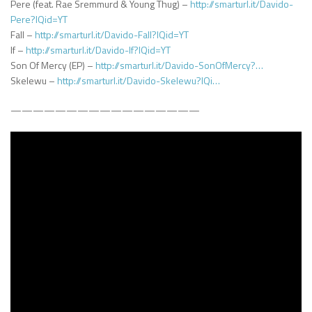
Pere (feat. Rae Sremmurd & Young Thug) –
http://smarturl.it/Davido-
Pere?IQid=YT
Fall –
http://smarturl.it/Davido-Fall?IQid=YT
If –
http://smarturl.it/Davido-If?IQid=YT
Son Of Mercy (EP) –
http://smarturl.it/Davido-SonOfMercy?…
Skelewu –
http://smarturl.it/Davido-Skelewu?IQi…
—————————————————