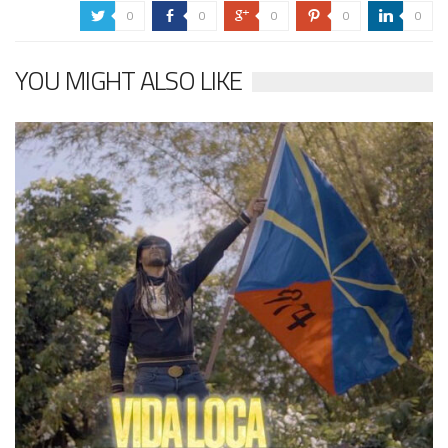
0
0
0
0
0
a
b
c
d
j
YOU MIGHT ALSO LIKE