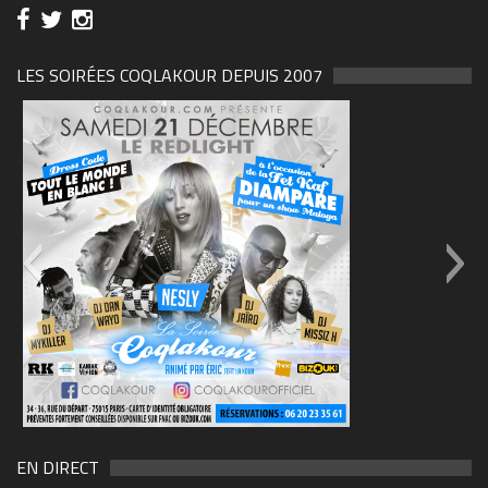
LES SOIRÉES COQLAKOUR DEPUIS 2007
69570155_10157394548208150_465733263449653
(1)
EN DIRECT