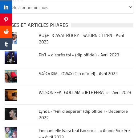
Tu
cherches
clip
&
PAGES ET ARTICLES PHARES
musique,
BU$HI & ASAP ROCKY - SATURN CITIZEN - Avril
click
2023
sur
le
Pix’l « d’après toi » (clip officiel) - Avril 2023
mois
de
la
SAÏK x KIM - OWAY (Clip officiel) - Avril 2023
sortie
.
WILSON FEAT GOULAM « JE LE FERAI » - Avril 2023
Lynda - "Fini d'espérer" (clip officiel) - Décembre
2022
Emmanuelle Ivara feat Biozirick - « Amour Sincère
» - Avril 2023