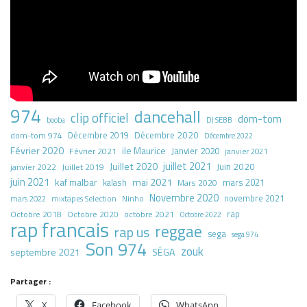
974
dancehall
clip officiel
dom-tom
booba
DJ SEBB
Décembre 2020
dom-tom 974
Décembre 2019
Décembre 2022
Février 2020
ile Maurice
Janvier 2020
Février 2021
janvier 2021
juillet 2021
Juillet 2020
Juin 2020
Juillet 2019
janvier 2022
juin 2021
kaf malbar
mai 2021
mars 2021
kalash
Mars 2020
Novembre 2020
novembre 2021
mars 2022
mixtapes Selection
Ninho
rap
Octobre 2018
octobre 2021
Octobre 2020
Octobre 2022
rap francais
reggae
rap us
sega
sega 974
Son 974
zouk
septembre 2021
SÉGA
Partager :
X
Facebook
WhatsApp