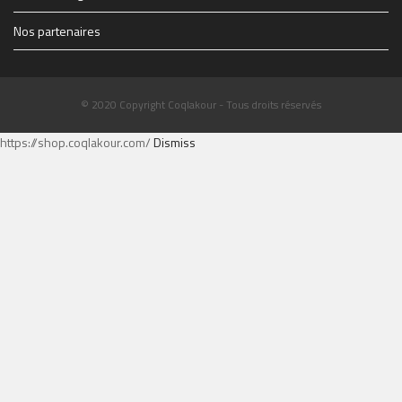
Nos partenaires
© 2020 Copyright Coqlakour - Tous droits réservés
https://shop.coqlakour.com/
Dismiss