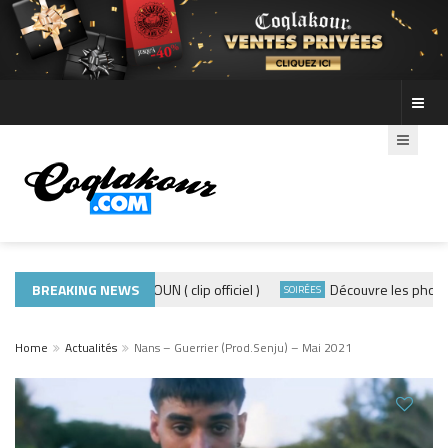
ADE440 – GRAMOUN ( clip officiel )
BREAKING NEWS
Découvre les photos de 
CLIP
SOIRÉES
Home
Actualités
Nans – Guerrier (Prod.Senju) – Mai 2021