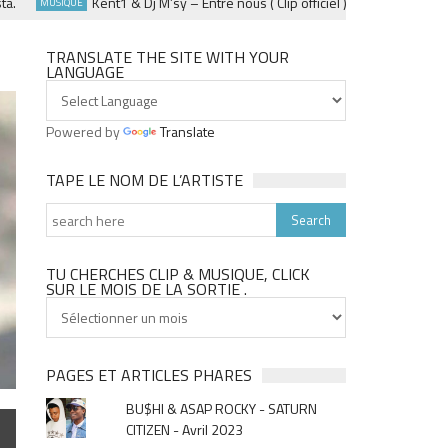
Kent1 & Dj M’sy – Entre nous ( Clip officiel ) – Fevrier 2025
MUSIQUE
SO
TRANSLATE THE SITE WITH YOUR
LANGUAGE
Powered by
Translate
TAPE LE NOM DE L’ARTISTE
TU CHERCHES CLIP & MUSIQUE, CLICK
SUR LE MOIS DE LA SORTIE .
Tu
cherches
clip
&
PAGES ET ARTICLES PHARES
musique,
BU$HI & ASAP ROCKY - SATURN
click
CITIZEN - Avril 2023
sur