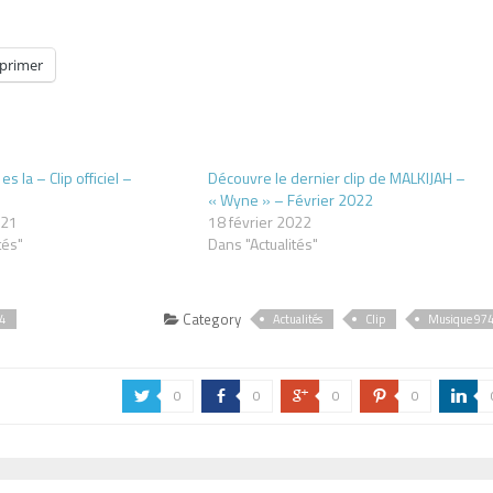
primer
s la – Clip officiel –
Découvre le dernier clip de MALKIJAH –
« Wyne » – Février 2022
021
18 février 2022
tés"
Dans "Actualités"
Category
4
Actualités
Clip
Musique 97
0
0
0
0
a
b
c
d
j