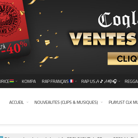
URICE
KOMPA
RAP FRANÇAIS
RAP US🎶🎵🎶🎼🎧
REGGA
ACCUEIL
NOUVEAUTES (CLIPS & MUSIQUES)
PLAYLIST CLK M