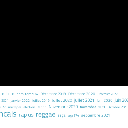
om-tom
Décembre 2020
dom-tom 974
Décembre 2019
Décembre 2022
juillet 2021
juin 20
Juillet 2020
Juin 2020
Juillet 2019
r 2021
janvier 2022
Novembre 2020
novembre 2021
Octobre 201
2022
mixtapes Selection
Ninho
ncais
reggae
rap us
septembre 2021
sega
sega 974