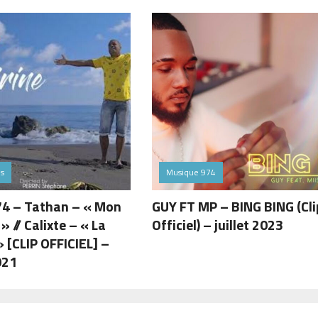
és
Musique 974
74 – Tathan – « Mon
GUY FT MP – BING BING (Cli
» // Calixte – « La
Officiel) – juillet 2023
» [CLIP OFFICIEL] –
021