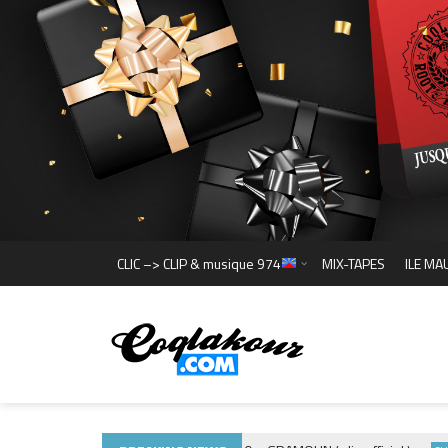
CLIC –> CLIP & musique 974
MIX-TAPES
ILE MA