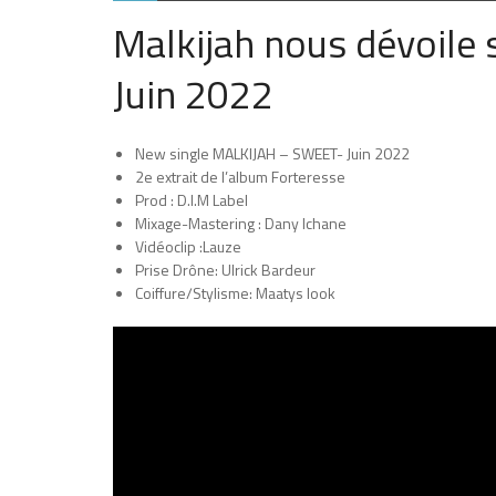
Malkijah nous dévoile 
Juin 2022
New single MALKIJAH – SWEET- Juin 2022
2e extrait de l’album Forteresse
Prod : D.I.M Label
Mixage-Mastering : Dany Ichane
Vidéoclip :Lauze
Prise Drône: Ulrick Bardeur
Coiffure/Stylisme: Maatys look