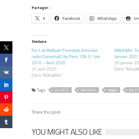
Partager :
X
Facebook
WhatsApp
Im
Similaire
Pix-L et Malkijah Freestyle émission
MALKIJAH -Tu e
radio Dancehall City Paris 106.3 / Juin
Janvier 2021
2016 – Avril 2020
25 janvier 2
21 avril 2020
Dans "Actuali
Dans "Actualités"
Tags
juin 2022
MALKIJAH
reggae
Son 97
Share this post:
YOU MIGHT ALSO LIKE