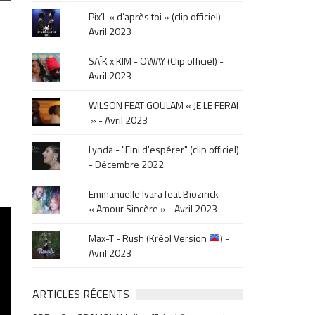
le
Pix’l « d’après toi » (clip officiel) -
mois
Avril 2023
de
la
SAÏK x KIM - OWAY (Clip officiel) -
sortie
Avril 2023
.
WILSON FEAT GOULAM « JE LE FERAI
» - Avril 2023
Lynda - "Fini d'espérer" (clip officiel)
- Décembre 2022
Emmanuelle Ivara feat Biozirick -
« Amour Sincère » - Avril 2023
Max-T - Rush (Kréol Version
) -
Avril 2023
ARTICLES RÉCENTS