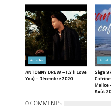
Actualités
Actualit
ANTONNY DREW – ILY (I Love
Séga 9
You) – Décembre 2020
Cafrine 
Malice 
Août 2
0 COMMENTS