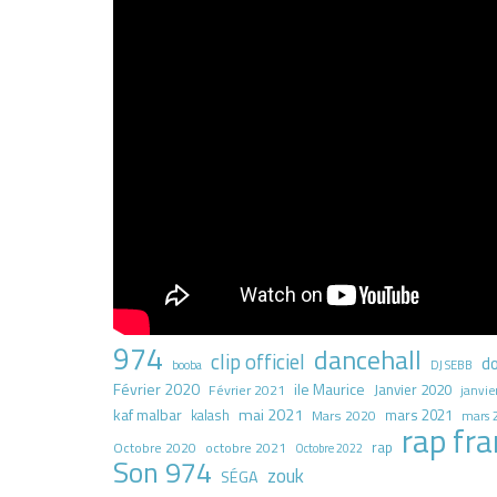
974
dancehall
clip officiel
d
booba
DJ SEBB
Février 2020
ile Maurice
Janvier 2020
Février 2021
janvie
kaf malbar
mai 2021
mars 2021
kalash
Mars 2020
mars 
rap fra
rap
octobre 2021
Octobre 2020
Octobre 2022
Son 974
zouk
SÉGA