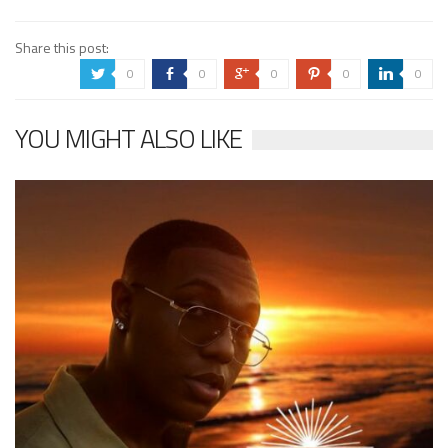
Share this post:
0
0
0
0
0
a
b
c
d
j
YOU MIGHT ALSO LIKE