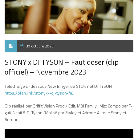
30 octobre 2023
STONY x DJ TYSON – Faut doser (clip
officiel) – Novembre 2023
Télécharge ci-dessous New Binger de STONY et DJ TYSON
https://bfan.link/stony-x-dj-tyson-fa…
Clip réalisé par Griffit Vision Prod / Edit: MBI Family , Mjtx Compo par T-
guii, Nanii & Dj Tyson Réalisé par Styley et Adrone Auteur: Stony et
Adrone