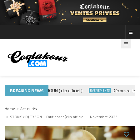
ADE440 – GRAMOUN ( clip officiel )
BREAKING NEWS
Découvre les photo
CLIP
EVÈNEMENTS
Home
Actualités
STONY x DJ TYSON – Faut doser (clip officiel) – Novembre 2023