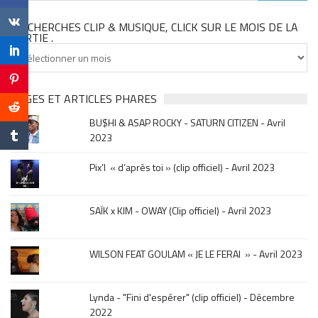
TU CHERCHES CLIP & MUSIQUE, CLICK SUR LE MOIS DE LA
SORTIE .
Tu
cherches
clip
&
PAGES ET ARTICLES PHARES
musique,
BU$HI & ASAP ROCKY - SATURN CITIZEN - Avril
click
2023
sur
le
Pix’l « d’après toi » (clip officiel) - Avril 2023
mois
de
la
SAÏK x KIM - OWAY (Clip officiel) - Avril 2023
sortie
.
WILSON FEAT GOULAM « JE LE FERAI » - Avril 2023
Lynda - "Fini d'espérer" (clip officiel) - Décembre
2022