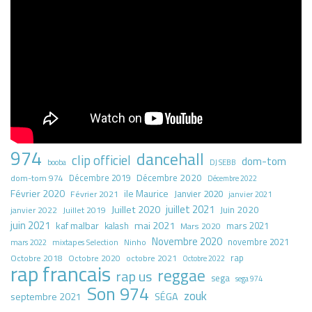
974
dancehall
clip officiel
dom-tom
booba
DJ SEBB
Décembre 2020
dom-tom 974
Décembre 2019
Décembre 2022
Février 2020
ile Maurice
Janvier 2020
Février 2021
janvier 2021
juillet 2021
Juillet 2020
Juin 2020
Juillet 2019
janvier 2022
juin 2021
kaf malbar
mai 2021
mars 2021
kalash
Mars 2020
Novembre 2020
novembre 2021
mars 2022
mixtapes Selection
Ninho
rap
Octobre 2018
octobre 2021
Octobre 2020
Octobre 2022
rap francais
reggae
rap us
sega
sega 974
Son 974
zouk
septembre 2021
SÉGA